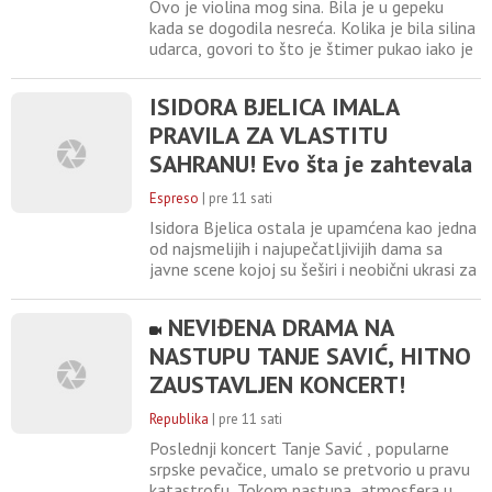
Ubica mog sina i dalje vozi, ide
Ovo je violina mog sina. Bila je u gepeku
na more
kada se dogodila nesreća. Kolika je bila silina
udarca, govori to što je štimer pukao iako je
instrument bio spakovan. Ovu violinu su ruke
moga sina poslednje držale i ovo je nešto
ISIDORA BJELICA IMALA
najsvetije što mi je ostalo od njega. Samo
PRAVILA ZA VLASTITU
to je ostalo od mog sina tog dana... Tu je i
kalafonijum, koji nije stigao da otvori
SAHRANU! Evo šta je zahtevala
od ZVANICA, oni organizovali
Espreso
|
pre 11 sati
PARTI
Isidora Bjelica ostala je upamćena kao jedna
od najsmelijih i najupečatljivijih dama sa
javne scene kojoj su šeširi i neobični ukrasi za
kosu bili zaštitini znak. Od svog imidža nije
odustajala ni tokom teške borbe sa opakom
NEVIĐENA DRAMA NA
bolešću. Naime, pevačici Zorani Pavić
NASTUPU TANJE SAVIĆ, HITNO
dodelila je ulogu glavnog organizatora
okupljanja nakon njenog odlaska. foto:
ZAUSTAVLJEN KONCERT!
M.P./ATAImages
Publika se razbežala na sve
Republika
|
pre 11 sati
strane, pevačica ih molila da se
Poslednji koncert Tanje Savić , popularne
zaustave!
srpske pevačice, umalo se pretvorio u pravu
katastrofu. Tokom nastupa, atmosfera u