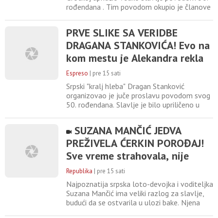
rođendana . Tim povodom okupio je članove
planu!
porodice, prijatelje, poslovne saradnike i
brojne zvanice da zajedno obeleže njegov
PRVE SLIKE SA VERIDBE
jubilarni rođendan. Svečana proslava
DRAGANA STANKOVIĆA! Evo na
protekla je u veseloj atmosferi, uz muziku,
bogatu trpezu i slavljeničko raspoloženje,
kom mestu je Alekandra rekla
koje je trajalo do
"DA", pred svima IZVADIO
Espreso
|
pre 15 sati
PRSTEN
Srpski "kralj hleba" Dragan Stanković
organizovao je juče proslavu povodom svog
50. rođendana. Slavlje je bilo upriličeno u
njegovoj vili u Grockoj, a ceo događaj
zasenila je veridba. Naime, Dragan je pred
SUZANA MANČIĆ JEDVA
gostima verio devojku Aleksandru, a nakon
PREŽIVELA ĆERKIN POROĐAJ!
što je rekla "da", nastala je atmosfera za
pamćenje. 1 / 8 Foto:
Sve vreme strahovala, nije
Printscreen/Instagram/draganstankovicas
mogla da zamisli da Teodora
Republika
|
pre 15 sati
prolazi kroz ovo!
Najpoznatija srpska loto-devojka i voditeljka
Suzana Mančić ima veliki razlog za slavlje,
budući da se ostvarila u ulozi bake. Njena
ćerka Teodora Talijan na svet je donela