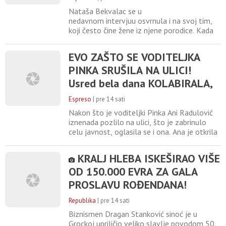
do njih - sledi KATASTROFA!
Nataša Bekvalac se u
nedavnom intervjuu osvrnula i na svoj tim,
koji često čine žene iz njene porodice. Kada
je upitana o mogućnosti da njene ćerke,
Hana i Katja, postanu deo njenog tima,
EVO ZAŠTO SE VODITELJKA
priznala je da ne može da zamisli kako bi to
PINKA SRUŠILA NA ULICI!
izgledalo i da bi sigurno trebalo da se
oslobode nekih navika. Nataša je naglasila
Usred bela dana KOLABIRALA,
da su deca mnogo čistija i neopterećenija,
svemu prethodilo ovo
Espreso
|
pre 14 sati
Nakon što je voditeljki Pinka Ani Radulović
iznenada pozlilo na ulici, što je zabrinulo
celu javnost, oglasila se i ona. Ana je otkrila
šta je tačno prethodilo kolapsu. Naime, ona
je odmah nakon emisije Narod pita otišla u
KRALJ HLEBA ISKEŠIRAO VIŠE
grad na tretman noktiju, gde je već počela
OD 150.000 EVRA ZA GALA
da se oseća loše, ali je u tom trenutku
pomislila da je reč samo o običnom umoru i
PROSLAVU ROĐENDANA!
pospanosti
Dragan Stanković priredio
Republika
|
pre 14 sati
spektakl u Grockoj - harfa,
Biznismen Dragan Stanković sinoć je u
kristali i zlatni detalji u prvom
Grockoj upriličio veliko slavlje povodom 50.