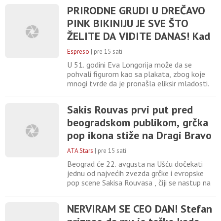
zdravog dečaka, a lepe vesti brzo su se
PRIRODNE GRUDI U DREČAVO
proširile među porodicom, prijateljima i
PINK BIKINIJU JE SVE ŠTO
brojnim poštovaocima poznate voditeljke.
Teodora se porodila prirodnim putem u
ŽELITE DA VIDITE DANAS! Kad
jednoj privatnoj
se ona SKINE, mlađe se OBUKU
Espreso
|
pre 15 sati
od STIDA
U 51. godini Eva Longorija može da se
pohvali figurom kao sa plakata, zbog koje
mnogi tvrde da je pronašla eliksir mladosti.
Zajedno sa svojim suprugom Hozeom
Bastonom, ona uživa u svakom
Sakis Rouvas prvi put pred
romantičnom trenutku na plaži u španskoj
beogradskom publikom, grčka
Marbelji, a malo ko može da odoli njenom
božanstvenom izgledu foto:
pop ikona stiže na Dragi Bravo
Printscreen/Instagram/evalongoria . Glumica
festival 22. avgusta
je neke od
ATA Stars
|
pre 15 sati
Beograd će 22. avgusta na Ušću dočekati
jednu od najvećih zvezda grčke i evropske
pop scene Sakisa Rouvasa , čiji se nastup na
petom izdanju Dragi Bravo Festivala
najavljuje kao jedan od najatraktivnijih
NERVIRAM SE CEO DAN! Stefan
trenutaka ovogodišnjeg Wonderland
programa. Prvi nastup Sakisa Rouvasa u