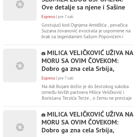
po zanimanju je profesorka i uspešno
Ove detalje sa njene i Sašine
izbegava
svadbe do danas niko nije znao
Espreso
|
pre 7 sati
Gostujući kod Ognjena Amidžića , pevačica
Suzana Jovanović evocirala je uspomene na
brak sa legendarnim Sašom Popovićem i
momenat kada su jedno drugom rekli
sudbonosno "da". Prisetila se njihove
MILICA VELIČKOVIĆ UŽIVA NA
glamurozne svadbe koja je okupila čak 700
MORU SA OVIM ČOVEKOM:
zvanica, ali je pred kamerama otkrila i do
sada nepoznate pojedinosti iz njihovog
Dobro ga zna cela Srbija,
privatnog života. "To je prelep
pojavila se zajednička
Espreso
|
pre 7 sati
fotografija
Na Adi Bojani došlo je do žestokog sukoba
između bivših partnera Milice Veličković i
Borislava Terzića Terze , o čemu ne prestaje
da se priča. Sve se desilo naočigled brojnih
kupača koji su se zatekli na licu mesta, dok
MILICA VELIČKOVIĆ UŽIVA NA
je Milica sad, nakon haosa, objavila sa kim
MORU SA OVIM ČOVEKOM:
provodi vreme na plaži. Milica je sliku
podelila na Instagramu, a komentarima se
Dobro ga zna cela Srbija,
ne vidi