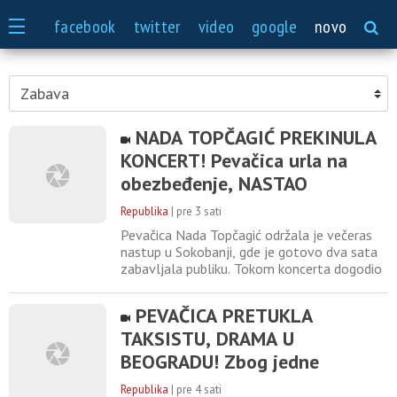
SPORT
facebook
twitter
video
google
novo
NADA TOPČAGIĆ PREKINULA
KONCERT! Pevačica urla na
obezbeđenje, NASTAO
STAMPEDO U MASI!
Republika
|
pre 3 sati
Pevačica Nada Topčagić održala je večeras
nastup u Sokobanji, gde je gotovo dva sata
zabavljala publiku. Tokom koncerta dogodio
se i nesvakidašnji trenutak. Nada je u jednom
trenutku prekinula nastup kako bi se obratila
PEVAČICA PRETUKLA
publici, ali i obezbeđenju. - Hvala Endžiju i
TAKSISTU, DRAMA U
orkestru, ja ne znam da bi neko izašao sa
mnom na kraj. Ja se topim, svi smo se
BEOGRADU! Zbog jedne
potopili,
rečenice IZBIO INCIDENT - tada
Republika
|
pre 4 sati