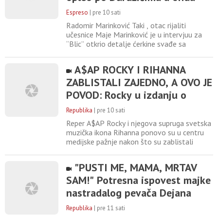
javnosti sa novom
otkrio šok podatak za Elitu 10
Espreso
|
pre 10 sati
Radomir Marinković Taki , otac rijaliti
učesnice Maje Marinković je u intervjuu za
“Blic” otkrio detalje ćerkine svađe sa
Asminom Durdžićem , ali i oštro
prokomentarisao njegove roditelje - Mevlidu
A$AP ROCKY I RIHANNA
i Mustafu Durdžića , ali i Staniju Dobrojević ,
ZABLISTALI ZAJEDNO, A OVO JE
kao i Filipa Cara sa kojim želi da se obračuna.
Taki je najavio ulazak u “Elitu 10”, istakao da
POVOD: Rocky u izdanju o
ne podržava
kojem svi pričaju, dok fanovi sa
Republika
|
pre 10 sati
nestrpljenjem iščekuju da ih
Reper A$AP Rocky i njegova supruga svetska
vide zajedno 8. oktobra u
muzička ikona Rihanna ponovo su u centru
medijske pažnje nakon što su zablistali
Beogradskoj Areni!
zajedno na intimnoj porodičnoj proslavi!
Povod za slavlje bio je rođendan njihovog
"PUSTI ME, MAMA, MRTAV
mlađeg sina Riota, a prizori sa ove
SAM!" Potresna ispovest majke
ekskluzivne žurke u sekundi su obišli planetu.
Glavna tema svih svetskih medija jeste
nastradalog pevača Dejana
savršena usklađenost
Mitrovića LEDI KRV U ŽILAMA:
Republika
|
pre 11 sati