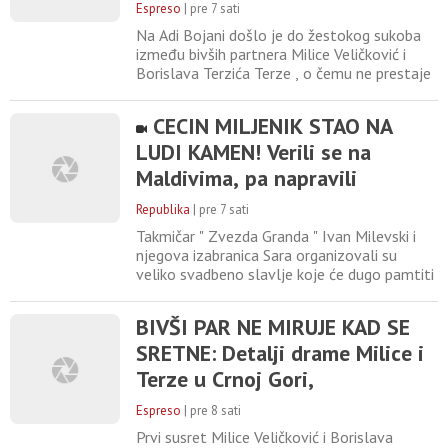
pojavila se zajednička
Espreso
|
pre 7 sati
fotografija
Na Adi Bojani došlo je do žestokog sukoba
između bivših partnera Milice Veličković i
Borislava Terzića Terze , o čemu ne prestaje
da se priča. Sve se desilo naočigled brojnih
kupača koji su se zatekli na licu mesta, dok
CECIN MILJENIK STAO NA
je Milica sad, nakon haosa, objavila sa kim
LUDI KAMEN! Verili se na
provodi vreme na plaži. Milica je sliku
podelila na Instagramu, a komentarima se
Maldivima, pa napravili
ne vidi
VENČANJE IZ BAJKE!
Republika
|
pre 7 sati
Takmičar " Zvezda Granda " Ivan Milevski i
njegova izabranica Sara organizovali su
veliko svadbeno slavlje koje će dugo pamtiti
zajedno sa porodicom i prijateljima. Iako su
građanski brak sklopili još početkom godine,
BIVŠI PAR NE MIRUJE KAD SE
odlučili su da veliko venčanje i proslavu
SRETNE: Detalji drame Milice i
prirede tokom leta, a fotografije i snimci sa
veselja ubrzo su privukli pažnju na
Terze u Crnoj Gori,
društvenim
Veličkovićeva mu jasno poručila
Espreso
|
pre 8 sati
ovo
Prvi susret Milice Veličković i Borislava