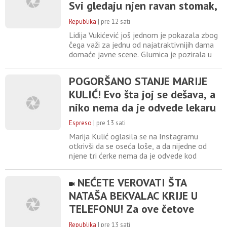
koronavirusom sastavio testament kojim je
Svi gledaju njen ravan stomak,
a jedan DETALJ stajlinga osvaja
Republika
|
pre 12 sati
na prvi pogled
Lidija Vukićević još jednom je pokazala zbog
čega važi za jednu od najatraktivnijih dama
domaće javne scene. Glumica je pozirala u
plićaku, ispred svetionika, a fotografije koje
je objavila na svom instagram nalogu odiše
POGORŠANO STANJE MARIJE
mediteranskim šarmom i letnjom
KULIĆ! Evo šta joj se dešava, a
elegancijom. Samouverena poza, osmeh i
prepoznatljiva raskošna kovrdžava kosa
niko nema da je odvede lekaru
dodatno su istakli njenu
Espreso
|
pre 13 sati
Marija Kulić oglasila se na Instagramu
otkrivši da se oseća loše, a da nijedne od
njene tri ćerke nema da je odvede kod
doktora. "Da sve bude lepo, da budu
zadovoljni. Na kraju ni hvala. Kada sam
NEĆETE VEROVATI ŠTA
prestala da im udovoljavam i ispunjavam
NATAŠA BEKVALAC KRIJE U
njihove želje, postala sam sebična. Šta mi
sve izgovaraju.... Njima je dobro. A ja? Pitaju
TELEFONU! Za ove četove
li se? Ne. Sada, kada sam
najviše strahuje, ako neko dođe
Republika
|
pre 13 sati