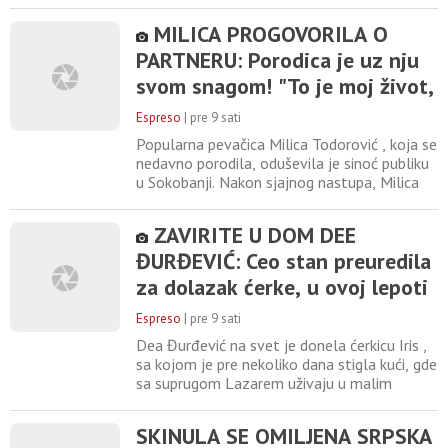
brojnih kupača koji su se zatekli na licu
mesta. Nekadašnji par, čiji je odnos
MILICA PROGOVORILA O
mesecima pod budnim okom javnosti, sreo
PARTNERU: Porodica je uz nju
se neočekivano na letovanju, a mirno
popodne brzo se pretvorilo u pravu dramu i
svom snagom! "To je moj život,
žučnu raspravu. Povod za
on će razumeti kad bude veći"
Espreso
|
pre 9 sati
Popularna pevačica Milica Todorović , koja se
nedavno porodila, oduševila je sinoć publiku
u Sokobanji. Nakon sjajnog nastupa, Milica
Todorović je govorila za medije i otkrila je
kako kako je vratiti se na scenu posle
ZAVIRITE U DOM DEE
porođaja, a bez ustručavanja je progovorila
ĐURĐEVIĆ: Ceo stan preuredila
o nasledniku i partneru. Ona se prvo dotakla
svog nastupa, koji je bio pravi spektakl. -
za dolazak ćerke, u ovoj lepoti
će se baškariti sa porodicom
Espreso
|
pre 9 sati
Dea Đurđević na svet je donela ćerkicu Iris ,
sa kojom je pre nekoliko dana stigla kući, gde
sa suprugom Lazarem uživaju u malim
porodičnim trenucima. Sada je ponosna
mama pokazala kako izgleda dom, koji je
SKINULA SE OMILJENA SRPSKA
preuređen u potpunosti u znaku male Iris.