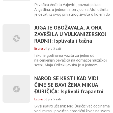
joj puko film!
Pevačica Anđela Vujović , poznatija kao
Angellina, u jednom intervjuu za Alo! otkrila
je detalj iz svog privatnog života o kojem do
sada nije javno govorila. Prisetila se
neprijatne situacije iz noćnog izlaska, kada je
JUGA JE OBOŽAVALA, A ONA
sa drugaricama ušla u taksi, a ponašanje
ZAVRŠILA U VULKANIZERSKOJ
vozača, kako tvrdi, izazvalo je njenu burnu
reakciju. Angellina je ispričala da se sve
RADNJI: Isplivala i tačna
dogodilo
zarada, ovoga se nikad nije
Espreso
|
pre 5 sati
stidela
Iako je godinama važila za jednu od
najcenjenijih pevačica na domaćoj muzičkoj
sceni, Maja Odžaklijevska je u jednom
periodu svog života bila prinuđena da se
potpuno povuče sa estrade. Kako bi
NAROD SE KRSTI KAD VIDI
osigurala bezbednost i obezbedila sve što je
ČIME SE BAVI ŽENA MIKIJA
potrebno svojoj deci i porodici, prihvatila je
posao koji nije imao nikakve veze sa
ĐURIČIĆA: Isplivali frapantni
muzikom. Teške devedesete godine
podaci, ovo ni ne sanjate
Espreso
|
pre 5 sati
Bivši rijaliti učesnik Miki Đuričić već godinama
vodi miran i povučen porodični život na svom