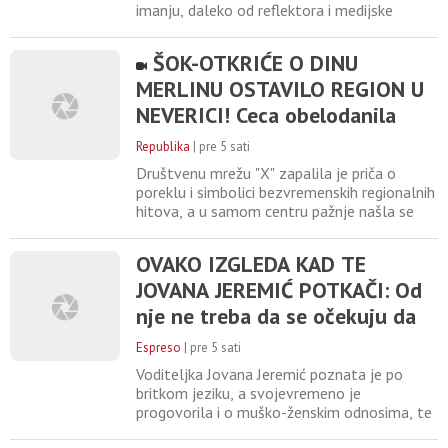
imanju, daleko od reflektora i medijske
pažnje. Nakon turbulentnog perioda u
javnosti, pronašao je spokoj u porodičnom
ŠOK-OTKRIĆE O DINU
okruženju, kojem je u potpunosti posvećen.
MERLINU OSTAVILO REGION U
Njegova supruga Angelina, profesorka po
zanimanju, uspešno izbegava medijsko
NEVERICI! Ceca obelodanila
eksponiranje i retko
TAJNU O KOJOJ SE GODINAMA
Republika
|
pre 5 sati
ĆUTI, jednom rečenicom
Društvenu mrežu "X" zapalila je priča o
izazvala haos
poreklu i simbolici bezvremenskih regionalnih
hitova, a u samom centru pažnje našla se
muzička zvezda Svetlana Ceca Ražnatović .
Sve je počelo jednom objavom korisnika na
OVAKO IZGLEDA KAD TE
ovoj platformi, koji je komentarisao karijere
JOVANA JEREMIĆ POTKAČI: Od
Halida Bešlića i Dina Merlina, podsećajući na
pesme koje su obeležile decenije i spajale
nje ne treba da se očekuju da
ljude
bude ŽENA OČAJNICA, jako
Espreso
|
pre 5 sati
udarila
Voditeljka Jovana Jeremić poznata je po
britkom jeziku, a svojevremeno je
progovorila i o muško-ženskim odnosima, te
iznenadila mnoge kada je najavila da će