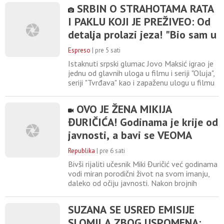
napisati knjigu o ovoj temi. Jovana Jeremić
SRBIN O STRAHOTAMA RATA
najavila je da će napisati priručnik o tome
I PAKLU KOJI JE PREŽIVEO: Od
kakva žena je potrebna muškarcima.
"Obrazovanje i znanje su moć. Posebno za
detalja prolazi jeza! "Bio sam u
ženu. Žena mora da rasvesti svoj
koloni sa ostalim narodom"
Espreso
|
pre 5 sati
Istaknuti srpski glumac Jovo Maksić igrao je
jednu od glavnih uloga u filmu i seriji "Oluja",
seriji "Tvrđava" kao i zapaženu ulogu u filmu
"Dara iz Jasenovca", koji govori o žrtvama
genocida nad Srbima u Nezavisnoj Državi
OVO JE ŽENA MIKIJA
Hrvatskoj. Jovo je rođen u Bosanskom
ĐURIČIĆA! Godinama je krije od
Grahovu, a odrastao u Kninu, gde ga je
zadesio rat koji je u bivšoj Jugoslaviji počeo
javnosti, a bavi se VEOMA
da bukti
CENJENIM POSLOM!
Republika
|
pre 6 sati
Bivši rijaliti učesnik Miki Đuričić već godinama
vodi miran porodični život na svom imanju,
daleko od očiju javnosti. Nakon brojnih
godina provedenih pred kamerama, danas je
u potpunosti posvećen supruzi Angelini i
SUZANA SE USRED EMISIJE
njihovoj deci, a privatni život čuva daleko od
SLOMILA ZBOG USPOMENA:
medijske pažnje. Njegova supruga Angelina