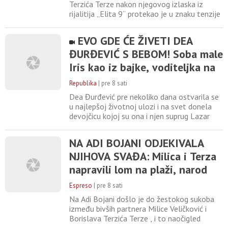
Terzića Terze nakon njegovog izlaska iz
rijalitija „Elita 9“ protekao je u znaku tenzije
i rasprave pred kupačima na plaži. Iako se
bivši partneri nakon rijalitija nisu ni čuli,
EVO GDE ĆE ŽIVETI DEA
sudbina ih je spojila na Adi Bojani, gde je
ĐURĐEVIĆ S BEBOM! Soba male
odmah izbila svađa oko njihove ćerke
Barbare i zajedničke budućnosti, a sada se
Iris kao iz bajke, voditeljka na
oglasio
sve mislila!
Republika
|
pre 8 sati
Dea Đurđević pre nekoliko dana ostvarila se
u najlepšoj životnoj ulozi i na svet donela
devojčicu kojoj su ona i njen suprug Lazar
dali ime Iris. Porođaj je protekao u najboljem
redu, a nakon nekoliko dana provedenih u
NA ADI BOJANI ODJEKIVALA
porodilištu, ponosni roditelji sa svojom
NJIHOVA SVAĐA: Milica i Terza
naslednicom uputili su se u porodični dom,
gde su započeli novo životno poglavlje.
napravili lom na plaži, narod
Voditeljka
zanemeo zbog prizora
Espreso
|
pre 8 sati
Na Adi Bojani došlo je do žestokog sukoba
između bivših partnera Milice Veličković i
Borislava Terzića Terze , i to naočigled