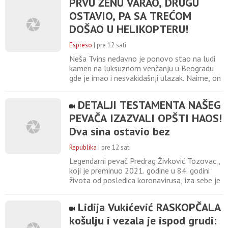
PRVU ŽENU VARAO, DRUGU
rešio da brige ostavi po strani i posveti se
OSTAVIO, PA SA TREĆOM
sebi. On je podelio fotografiju iz noćnog
provoda na kojoj pozira u društvu zanosne
DOŠAO U HELIKOPTERU!
plavuše. Objava
Ljubavni život ovog densera je
Espreso
|
pre 12 sati
za nevericu
Neša Tvins nedavno je ponovo stao na ludi
kamen na luksuznom venčanju u Beogradu
gde je imao i nesvakidašnji ulazak. Naime, on
je sa mladom pred oko 200 zvanica sleteo u
helikopteru. Inače, svoju prvu suprugu Neša
DETALJI TESTAMENTA NAŠEG
je upoznao preko poznatog muzičara Čede
PEVAČA IZAZVALI OPŠTI HAOS!
Čvorka, i sa njom je dobio sina Manuela.
Međutim, mladost i ogromna popularnost
Dva sina ostavio bez
devedesetih brzo
nasledstva, usledila DRAMA
Republika
|
pre 12 sati
tada!
Legendarni pevač Predrag Živković Tozovac ,
koji je preminuo 2021. godine u 84. godini
života od posledica koronavirusa, iza sebe je
ostavio bogatu muzičku karijeru, ali i priču o
nasledstvu koja je godinama privlačila pažnju
Lidija Vukićević RASKOPČALA
javnosti. Prema ranijim medijskim navodima,
košulju i vezala je ispod grudi:
Tozovac je nakon saznanja da je zaražen