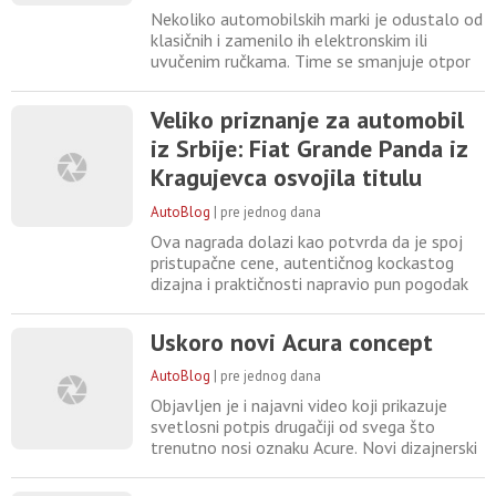
Nekoliko automobilskih marki je odustalo od
klasičnih i zamenilo ih elektronskim ili
uvučenim ručkama. Time se smanjuje otpor
vazduha, što može da omogući nešto veći
domet električnog automobila. S druge
Veliko priznanje za automobil
strane, povećava se složenost konstrukcije,
iz Srbije: Fiat Grande Panda iz
a mnogi korisnici smatraju da su takve kvake
nepraktične za korišćenje. Takođe, u slučaju
Kragujevca osvojila titulu
saobraćajne
“Povratak godine!"
AutoBlog
|
pre jednog dana
Ova nagrada dolazi kao potvrda da je spoj
pristupačne cene, autentičnog kockastog
dizajna i praktičnosti napravio pun pogodak
na zahtevnom evropskom tržištu. Članovi
žirija su pri ocenjivanju u prvi plan stavili
Uskoro novi Acura concept
izuzetan odnos cene i kvaliteta, ali i
specifičan estetski pečat. LED svetla sa
AutoBlog
|
pre jednog dana
pikselizovanom grafikom, robusne
Objavljen je i najavni video koji prikazuje
četvrtaste linije i funkcionalno
svetlosni potpis drugačiji od svega što
trenutno nosi oznaku Acure. Novi dizajnerski
jezik će se na serijskom automobilu prvo
videti na četvrtoj generaciji Acure RDX