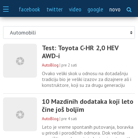
SPORT
facebook
twitter
video
google
novo
Test: Toyota C-HR 2,0 HEV
AWD-i
AutoBlog
|
pre 2 sati
Ovako veliki skok u odnosu na dotadašnju
tradiciju bio je veliki izazov za dizajnere ali i
konstruktore, koji su za drugu generaciju
ovog modela morali da naprave još bolji
posao. Koliko su u tome uspeli uverili smo se
10 Mazdinih dodataka koji leto
i sami u test vožnji beogradskim ulicama.
čine još boljim
Auto je privlačio poglede ne samo odraslih,
već i dece, koja su se okretala za C-HR-om
AutoBlog
|
pre 4 sati
potpuno
Leto je vreme spontanih putovanja, boravka
u prirodi i porodičnih odmora. Dok većina