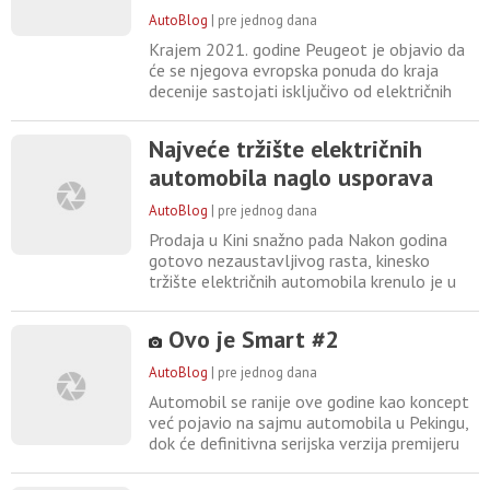
AutoBlog
|
pre jednog dana
Krajem 2021. godine Peugeot je objavio da
će se njegova evropska ponuda do kraja
decenije sastojati isključivo od električnih
vozila, međutim, obećanje više ne važi iako
se iza ugla nalaze dva značajna nova
Najveće tržište električnih
električna modela, uključujući novi električni
automobila naglo usporava
208 i električni 2008. Oba će biti
predstavljena paralelno s osveženim
AutoBlog
|
pre jednog dana
benzinskim i hibridnim verzijama
Prodaja u Kini snažno pada Nakon godina
gotovo nezaustavljivog rasta, kinesko
tržište električnih automobila krenulo je u
suprotnom smeru. Od početka godine
kupcima je isporučeno oko 4,7 miliona novih
Ovo je Smart #2
električnih vozila, 14 posto manje nego u
istom periodu 2025. Slabija privredna
AutoBlog
|
pre jednog dana
aktivnost i smanjenje državnih podsticaja su
Automobil se ranije ove godine kao koncept
posebno pogodili najpovoljnije
već pojavio na sajmu automobila u Pekingu,
dok će definitivna serijska verzija premijeru
imati u oktobru na sajmu u Parizu. Vozilo će
u Kini biti dostupno u verzijama dužine 2751