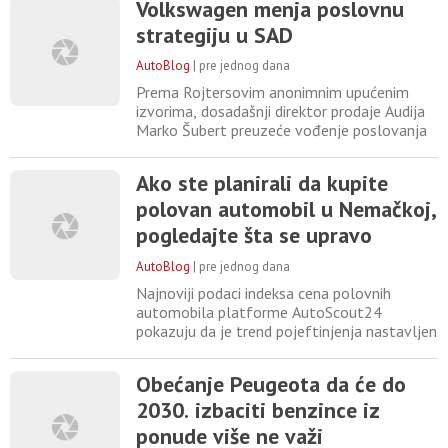
Volkswagen menja poslovnu
Hybrid kada debituje za modelsku godinu
strategiju u SAD
2028. Koncept će imati svetsku premijeru
14. avgusta, tokom događaja Monterey Car
AutoBlog
|
pre jednog dana
Week, koji je Acura
Prema Rojtersovim anonimnim upućenim
izvorima, dosadašnji direktor prodaje Audija
Marko Šubert preuzeće vođenje poslovanja
Folksvagena u Sjedinjenim Američkim
Državama i zameniti Kjela Grunera koji
Ako ste planirali da kupite
napušta kompaniju. Za sada nije odlučeno da
polovan automobil u Nemačkoj,
li će Folksvagenov novi model pikapa
razvijati samostalno ili u partnerstvu sa
pogledajte šta se upravo
drugim proizvođačem. Kao najizgledniji
dogodilo sa cenama
AutoBlog
|
pre jednog dana
Najnoviji podaci indeksa cena polovnih
automobila platforme AutoScout24
pokazuju da je trend pojeftinjenja nastavljen
i tokom juna, piše Fenix Magazin. Prosečna
cena polovnog automobila u Nemačkoj u
Obećanje Peugeota da će do
junu je pala za 1 odsto i sada iznosi 27.229
2030. izbaciti benzince iz
evra. Time je nastavljen trend pada cena koji
traje od početka godine, pa je prosečna
ponude više ne važi
oglašena cena danas