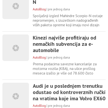
N
kao "CX-3 sledeće generacije", čime je
potvrđeno da se ovaj model vraća u novom
AutoBlog
|
pre jednog dana
izdanju. Mazda za sada nije objavila zasebno
saopštenje
Spoljašnji izgled Mahindre Scorpio-N ostaje
nepromenjen, s izuzetkom nadograđenih
viših paketa opreme koji imaju novi dizajn
18-inčnih felni (standardne varijante dolaze
s 17-inčnim felnama). Međutim,
Kinezi najviše profitiraju od
unutrašnjost luksuznih verzija je
nemačkih subvencija za e-
redizajnirana. Ove modifikacije sada imaju
novi 12,3-inčni ekran multimedijalnog
automobile
sistema (ranije ekran od 8 inča),
AutoBlog
|
pre jednog dana
Prema podacima savezne kancelarije za
motorna vozila (KBA), na ulice prošlog
meseca izašlo je više od 78.600 čisto
električnih automobila (BEV), skoro 62 odsto
više nego 12 meseci ranije. Time je udeo BEV
Audi je u poslednjem trenutku
među novoregistrovanim vozilima skočio na
odustao od kontroverznih ručki
29,3 odsto, piše DPA. „Snažan rast prodaje
električnih automobila jeste ubrzao razvoj
na vratima koje ima Volvo EX60
e-mobilnosti u Nemačkoj,
AutoBlog
|
pre jednog dana