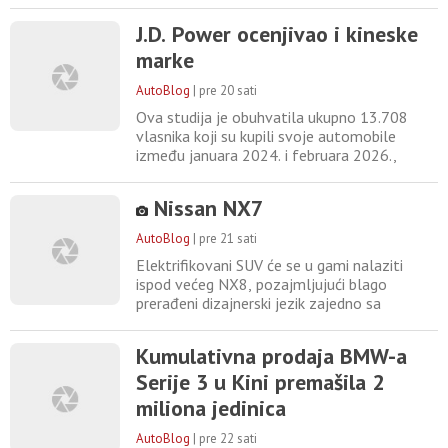
avanturu na dva točka! Iz Varšave donosimo
prve utiske sa međunarodne promocije
J.D. Power ocenjivao i kineske
novog Mercedes-Benza GLA – jednog od
marke
najvažnijih kompaktnih SUV modela nemačke
marke. Šta je novo, koliko se GLA promenio i
AutoBlog
|
pre 20 sati
čime Mercedes želi da podigne
Ova studija je obuhvatila ukupno 13.708
vlasnika koji su kupili svoje automobile
između januara 2024. i februara 2026.,
pokrivajući 81 veći kineski grad i do 56
automobilskih marki, od kojih se mnoge već
Nissan NX7
prodaju u Evropi. Studija J.D.Powera
procenjuje različita iskustva kupaca u Kini sa
AutoBlog
|
pre 21 sati
servisnim uslugama svake marke do 24
Elektrifikovani SUV će se u gami nalaziti
meseca nakon isporuke vozila
ispod većeg NX8, pozajmljujući blago
prerađeni dizajnerski jezik zajedno sa
najnovijom tehnologijom brenda. LiDAR
jedinica postavljena na krovu i dodatni
Kumulativna prodaja BMW-a
senzori ukazuju na prilično sofisticiranu ADAS
Serije 3 u Kini premašila 2
postavku. Dimenzije automobila su: dužina
4785 mm, širina 1932 mm i visina 1665 mm,
miliona jedinica
sa međuosovinskim rastojanjem
AutoBlog
|
pre 22 sati