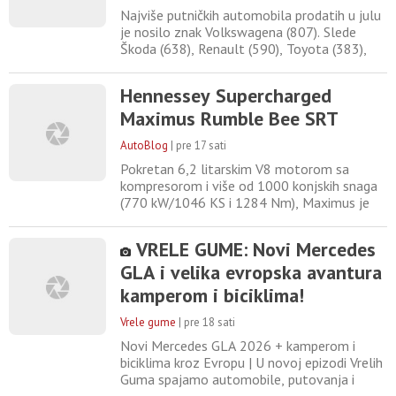
Najviše putničkih automobila prodatih u julu
je nosilo znak Volkswagena (807). Slede
Škoda (638), Renault (590), Toyota (383),
Peugeot (255) i Ford (247), prema podacima
koje je objavila Slovenačka privredna
Hennessey Supercharged
komora. Najprodavaniji modeli su Renault
Maximus Rumble Bee SRT
Clio (130), Škoda Octavia (122), Škoda
Kamiq (119) i Škoda Kodiaq (111). Broj prvi
AutoBlog
|
pre 17 sati
put registrovanih
Pokretan 6,2 litarskim V8 motorom sa
kompresorom i više od 1000 konjskih snaga
(770 kW/1046 KS i 1284 Nm), Maximus je
konstruisan sa jednim ciljem: gurnuti pikap na
teritoriju koju je malo ko smatrao mogućom.
VRELE GUME: Novi Mercedes
Procenjena maksimalna brzina je 200 milja
GLA i velika evropska avantura
na sat (322 km/h). Maximus ubrzava od 0 do
60 milja na sat (96 km/h) za samo 3,0
kamperom i biciklima!
sekunde, a četvrt
Vrele gume
|
pre 18 sati
Novi Mercedes GLA 2026 + kamperom i
biciklima kroz Evropu | U novoj epizodi Vrelih
Guma spajamo automobile, putovanja i