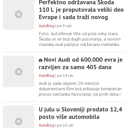
Perfektno održavana Škoda
javljaju da je na centralne ekrane svojih
110 L je proputovala veliki deo
automobila BMW poslao promotivni sadržaj
za novi film „Spider-Man: Brand New Day“.
Evrope i sada traži novog
Kompanija ga predstavlja
avanturistu
AutoBlog
|
pre 8 sati
Foto: AutoRevue Više od pola veka stara
Škoda se ne boji dugih putovanja, a novom
vlasniku nudi pažljivo održavanu mehaniku.
Prodaje se u Češkoj. Život automobilskog
entuzijaste ne bi bio potpun bez
Novi Audi od 600.000 evra je
neprestanog pregledavanja oglasa i
razvijen za samo 405 dana
maštanja o tome koji automobil bi mogao
da parkira u svojoj garaži. Ovoga puta
AutoBlog
|
pre 14 sati
redakciji AutoRevue je za oko zapeo oglas
Audi je sada objavio 20-minutni
dokumentarni film koji prikazuje kompletan
proces nastanka Nuvolarija, od prvih skica i
3D rendera do potpuno funkcionalnog
prototipa. Priliku da isprobaju automobil
U julu u Sloveniji prodato 12,4
imali su i Audijevi vozači Formule 1 Niko
posto više automobila
Hülkenberg i Gabriejl Bortoleto. Brzom
razvoju Nuvolarija je pomoglo i korišćenje
AutoBlog
|
pre 16 sati
postojeće tehnologije unutar