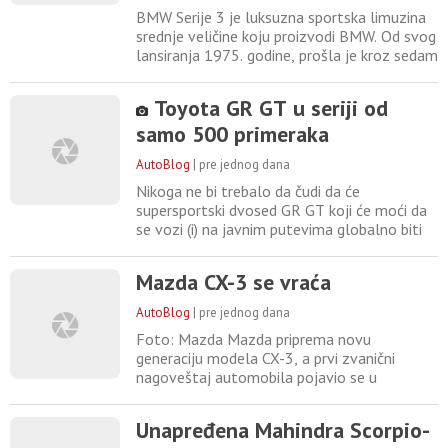
BMW Serije 3 je luksuzna sportska limuzina
srednje veličine koju proizvodi BMW. Od svog
lansiranja 1975. godine, prošla je kroz sedam
generacija, s globalnom kumulativnom
prodajom većom od deset miliona jedinica,
Toyota GR GT u seriji od
što joj je donelo reputaciju najvažnijeg
samo 500 primeraka
modela marke. Novi BMW Serije 3 govoriće
dizajnerskim jezikom Neue Klasse, po uzoru
AutoBlog
|
pre jednog dana
na i3, a automobil
Nikoga ne bi trebalo da čudi da će
supersportski dvosed GR GT koji će moći da
se vozi (i) na javnim putevima globalno biti
ponuđen u prilično malom broju primeraka,
jer model iza kojeg od početka do kraja stoji
Mazda CX-3 se vraća
Toyotino trkačko odeljenje Gazoo Racing pre
svega ima ulogu nužne homologacijske
AutoBlog
|
pre jednog dana
"specijalke" na osnovu koje će Toyota na
Foto: Mazda Mazda priprema novu
stazama širom sveta
generaciju modela CX-3, a prvi zvanični
nagoveštaj automobila pojavio se u
finansijskoj prezentaciji japanskog
proizvođača. Na fotografiji se vidi
Unapređena Mahindra Scorpio-
zatamnjeni crossover koji Mazda označava