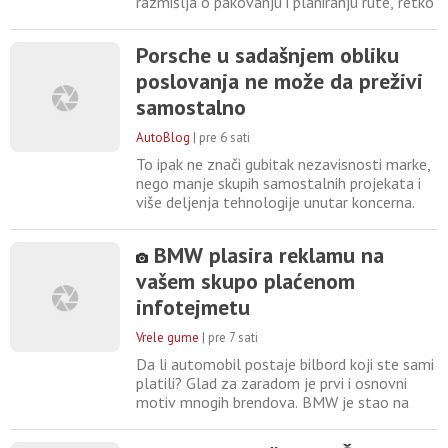
razmišlja o pakovanju i planiranju rute, retko
ko pomisli da pravi dodaci mogu u
potpunosti da promene iskustvo vožnje.
Porsche u sadašnjem obliku
Originalni Mazdini dodaci su razvijeni
poslovanja ne može da preživi
posebno za Mazdina vozila i objedinjuju
praktičnost, kvalitet i besprekornu
samostalno
usklađenost sa dizajnom vozila
AutoBlog
|
pre 6 sati
To ipak ne znači gubitak nezavisnosti marke,
nego manje skupih samostalnih projekata i
više deljenja tehnologije unutar koncerna.
Razlog za promene je vrlo konkretan.
Porsche je 2025. završio s operativnom
BMW plasira reklamu na
dobiti od samo 413 miliona evra, čak 92,7
vašem skupo plaćenom
posto manje nego godinu pre. Prvi znaci
oporavka su vidljivi, u prvoj polovini 2026.
infotejmetu
operativna dobit
Vrele gume
|
pre 7 sati
Da li automobil postaje bilbord koji ste sami
platili? Glad za zaradom je prvi i osnovni
motiv mnogih brendova. BMW je stao na
čelo liste, plasiranjem reklama na
infotejmentu vašeg automobila. Vlasnici