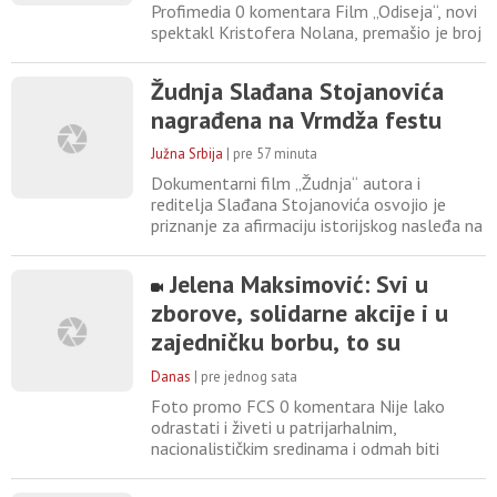
Profimedia 0 komentara Film „Odiseja“, novi
spektakl Kristofera Nolana, premašio je broj
od 150.000 gledalaca u Srbiji i Crnoj Gori,
potvrđujući status jednog od najznačajnijih
Žudnja Slađana Stojanovića
bioskopskih događaja godine. Veliko
nagrađena na Vrmdža festu
interesovanje publike dovelo je i do
produžetka prikazivanja u IMAX formatu,
Južna Srbija
|
pre 57 minuta
nakon što je film postavio
Dokumentarni film „Žudnja“ autora i
reditelja Slađana Stojanovića osvojio je
priznanje za afirmaciju istorijskog nasleđa na
10. Internacionalnom festivalu turističkog i
ekološkog filma „Vrmdža fest“ Film govori o
Jelena Maksimović: Svi u
narodnom običaju za Đurđevdan u starom
zborove, solidarne akcije i u
Vranju, poznatom kao „mantafe“. Kako
navodi autor, ovaj običaj izgovaranja
zajedničku borbu, to su
„mantafa“ danas je izgubljen,
metode da se promeni sistem
Danas
|
pre jednog sata
Foto promo FCS 0 komentara Nije lako
odrastati i živeti u patrijarhalnim,
nacionalističkim sredinama i odmah biti
svestan toga koji je pravi način borbe za
tebe. Mladi ljudi u Srbiji su pokazali da je