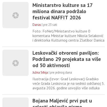
redu s leve strane. Na fotografiji je nekoliko
Ministarstvo kulture sa 17
dragih ljudi koje sam poznavao a sa nekima
miliona dinara podržalo
se i intenzivno družio u jednom periodu svog
života. Miri Stefanović i Milici Nikolić pre
festival NAFFIT 2026
Danas
|
pre 23 sati
Foto: FoNet/Ministarstvo kulture 0
komentara Ministar kulture Nikola Selaković
i direktorka Kulturnog centra Zlatibor Danica
Jevtić Šišović potpisali su ugovor kojim će
Ministarstvo kulture sa 17 miliona dinara
Leskovački otvoreni paviljon:
sufinansirati treći Nacionalni festival filma i
Podržano 29 projekata sa više
televizije NAFFIT 2026, saopšteno je iz
ministarstva. Selaković je rekao da je
od 50 aktivnosti
NAFFIT prvi
Južna Srbija
|
pre jednog dana
Ilustracija (Izvor: Grad Leskovac) Gradsko
veće Grada Leskovca je na sednici održanoj 5.
avgusta 2026. godine usvojilo više odluka
kojima se podržava realizacija programskih
aktivnosti u okviru zvaničnog programa
Bojana Maljević prvi put u
„Prestonica kulture Srbije 2026“, koji Grad
celosti objavila pismo
Leskovac sprovodi kroz projekat „Leskovački