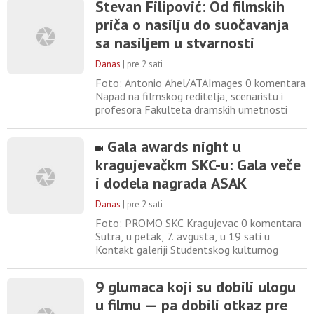
Stevan Filipović: Od filmskih
moguće da jedna heterogena skupina vodi
priča o nasilju do suočavanja
istu borbu i menja društvo. Na nama je da se
izborimo da naše ideje budu glasnije – kaže
sa nasiljem u stvarnosti
za Danas rediteljka
Danas
|
pre 2 sati
Foto: Antonio Ahel/ATAImages 0 komentara
Napad na filmskog reditelja, scenaristu i
profesora Fakulteta dramskih umetnosti
Stevana Filipovića, koji se dogodio u noći
između utorka i srede u centru Beograda,
Gala awards night u
ponovo je skrenuo pažnju javnosti na jednog
kragujevačkm SKC-u: Gala veče
od najangažovanijih autora domaće filmske
scene. Stevan Filipović je saopštio da ga je
i dodela nagrada ASAK
napala grupa
Danas
|
pre 2 sati
Foto: PROMO SKC Kragujevac 0 komentara
Sutra, u petak, 7. avgusta, u 19 sati u
Kontakt galeriji Studentskog kulturnog
centra Kragujevac održaće se Gala awards
night – Gala veče i dodela nagrada ASAK.
9 glumaca koji su dobili ulogu
Udruženje studenata Afrike, Kragujevac
u filmu — pa dobili otkaz pre
poziva na ekskluzivno gala veče, najavljuju