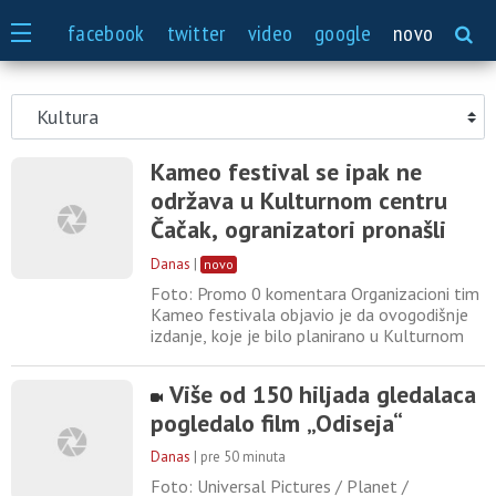
SPORT
facebook
twitter
video
google
novo
Kameo festival se ipak ne
održava u Kulturnom centru
Čačak, ogranizatori pronašli
novi prostor
Danas
|
novo
Foto: Promo 0 komentara Organizacioni tim
Kameo festivala objavio je da ovogodišnje
izdanje, koje je bilo planirano u Kulturnom
centru Čačak, neće biti održano u tom
prostoru. Napominju da su nekoliko dana
Više od 150 hiljada gledalaca
uoči početka Kameo festivala obavešteni da
pogledalo film „Odiseja“
realizacija programa u Kulturnom centru nije
moguća zbog tehničkih razloga. Ističu da
Danas
|
pre 50 minuta
dosadašnju saradnju
Foto: Universal Pictures / Planet /