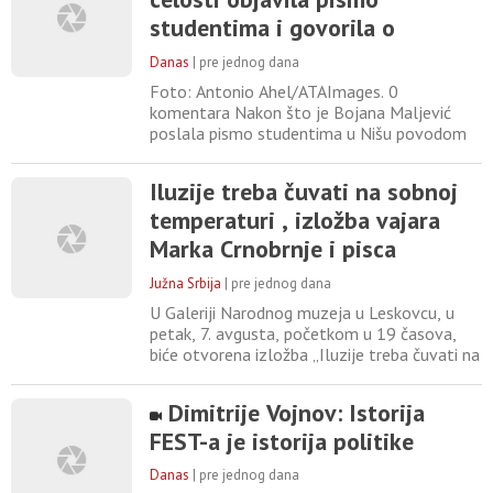
otvoreni paviljon“, uz podršku Ministarstva
studentima i govorila o
kulture
nezaštićenosti kandidata za
Danas
|
pre jednog dana
njihovu listu
Foto: Antonio Ahel/ATAImages. 0
komentara Nakon što je Bojana Maljević
poslala pismo studentima u Nišu povodom
povlačenja sa liste, ono je brzo dospelo u
javnost i tumačilo na razne načine. To pismo
Iluzije treba čuvati na sobnoj
mnogi su mogli da vide nezvaničnim putem,
temperaturi , izložba vajara
a sada je Bojana Maljević na svom nalogu na
mreži X objavila ovo pismo u celosti, kao i
Marka Crnobrnje i pisca
odgovor studenata iz
Stefana Tićmija
Južna Srbija
|
pre jednog dana
U Galeriji Narodnog muzeja u Leskovcu, u
petak, 7. avgusta, početkom u 19 časova,
biće otvorena izložba „Iluzije treba čuvati na
sobnoj temperaturi“, autora, vajara Marka
Crnobrnje i pisca Stefana Tićmija. Ilustracija
Dimitrije Vojnov: Istorija
(grad Leskovac) Izložba je inspirisana
FEST-a je istorija politike
Tićmijevim romanom „Tata kaže gambit“ i
kroz jedinstven spoj skulpture i književnosti
Danas
|
pre jednog dana
istražuje