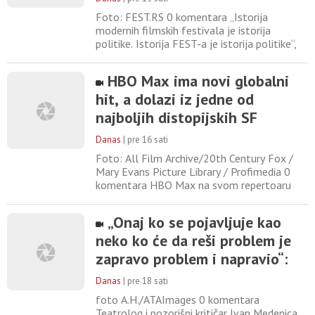
Foto: FEST.RS 0 komentara „Istorija
modernih filmskih festivala je istorija
politike. Istorija FEST-a je istorija politike“,
ističe scenista i filmski kritičar Dimitrije
Vojnov u istoimenom tekstu objavljenom na
HBO Max ima novi globalni
svom Fejsbuk nalogu, reagujući na izjavu
hit, a dolazi iz jedne od
Dragana Jeličića, selektora predstojećeg
izdanja FEST-a, koji insistira na tome da
najboljih distopijskih SF
festival bude
filmskih franšiza
Danas
|
pre 16 sati
Foto: All Film Archive/20th Century Fox /
Mary Evans Picture Library / Profimedia 0
komentara HBO Max na svom repertoaru
ima novi globalni hit, a reč je o jednoj od
najboljih distopijskih SF filmskih franšiza do
„Onaj ko se pojavljuje kao
danas. Naučna fantastika oduvek je bila
neko ko će da reši problem je
jedan od najpopularnijih žanrova, iz kog su
proistekle neke od najvećih filmskih franšiza
zapravo problem i napravio“:
svih vremena
Ivan Medenica o dolasku
Danas
|
pre 18 sati
Ljubiše Ristića na čelo Ateljea
foto A.H./ATAImages 0 komentara
212
Teatrolog i pozorišni kritičar Ivan Medenica