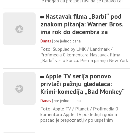
je mogao da pretpostavi da će upravo taj
album predstavljati jednu od najvećih
prekretnica u istoriji popularne muzike. Dok
Nastavak filma „Barbi“ pod
će godinu dana kasnije „Sgt. Pepper’s Lonely
znakom pitanja: Warner Bros.
Hearts Club Band“ postati simbol „Leta
ljubavi“ i ući u opštu kulturu kao možda
ima rok do decembra za
njihovo najpoznatije
dogovor
Danas
|
pre jednog dana
Foto: Supplied by LMK / Landmark /
Profimedia 0 komentara Nastavak filma
„Barbi“ visi o koncu. Prema pisanju New York
Timesa, studio Warner Bros. ima rok samo do
decembra da postigne dogovor sa glavnom
Apple TV serija ponovo
glumicom Margo Robi, njenim kolegom
privlači pažnju gledalaca:
Rajanom Goslingom i rediteljkom i
koscenaristkinjom Gretom Gervig. Ukoliko se
Krimi-komedija „Bad Monkey“
do tada ne postigne sporazum, prava
vratila se na liste najgledanijih
Danas
|
pre jednog dana
Foto: Apple TV / Planet / Profimedia 0
komentara Apple TV poslednjih godina
postao je prepoznatljiv po uspešnim
serijama kao što su „Severance“, „Ted Lasso“,
„Shrinking“, „Silo“ i mnoge druge. Sada se na