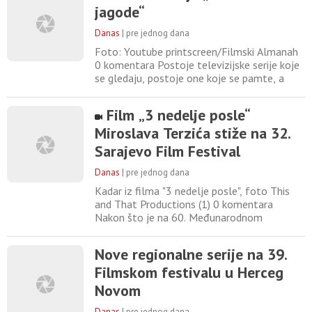
jagode“
i ekskluzivan uvid u najnovija ostvarenja
regionalne TV produkcije. U selekciju su se
Danas
|
pre jednog dana
ove godine
Foto: Youtube printscreen/Filmski Almanah
0 komentara Postoje televizijske serije koje
se gledaju, postoje one koje se pamte, a
postoje i one koje postanu deo kolektivnog
identiteta. U Srbiji i nekadašnjoj Jugoslaviji
Film „3 nedelje posle“
malo je ostvarenja koja imaju takav status
Miroslava Terzića stiže na 32.
kao „Grlom u jagode“. Punih pet decenija od
prvog emitovanja, ova serija nije samo
Sarajevo Film Festival
nostalgičan
Danas
|
pre jednog dana
Kadar iz filma "3 nedelje posle", foto This
and That Productions (1) 0 komentara
Nakon što je na 60. Međunarodnom
filmskom festivalu u Karlovim Varima
osvojio prestižnu nagradu Europa Cinemas
Nove regionalne serije na 39.
Label za najbolji evropski film, a potom i tri
Filmskom festivalu u Herceg
Zlatne arene na 73. Pulskom filmskom
festivalu, dugometražni igrani film „3
Novom
nedelje posle“ reditelja Miroslava
Danas
|
pre jednog dana