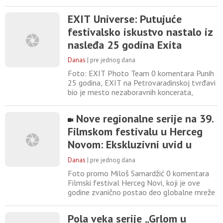
podrške, naročito u proteklih nekoliko
godina, festival “Na sopstveni pogon”
EXIT Universe: Putujuće
svojim kontinuiranim postojanjem iznova
festivalsko iskustvo nastalo iz
ukazuje na snažnu potrebu aktera sa
nezavisne scene da gradi kulturu otpora,
nasleđa 25 godina Exita
direktnim kreiranjem umetničkog
Danas
|
pre jednog dana
Foto: EXIT Photo Team 0 komentara Punih
25 godina, EXIT na Petrovaradinskoj tvrđavi
bio je mesto nezaboravnih koncerata,
susreta koji menjaju život i ideja koje
inspirišu, stvarajući uspomene koje povezuju
Nove regionalne serije na 39.
ljude iz celog sveta. Nakon prošlogodišnjeg
Filmskom festivalu u Herceg
obeležavanja velikog jubileja, EXIT
Fondacija predstavlja EXIT Universe –
Novom: Ekskluzivni uvid u
putujuće kulturno iskustvo
najbolju TV produkciju
Danas
|
pre jednog dana
Foto promo Miloš Samardžić 0 komentara
Filmski festival Herceg Novi, koji je ove
godine zvanično postao deo globalne mreže
najuglednijih svetskih festivala, i na svom
39. izdanju, koje će se odvijati od 22. do 28.
Pola veka serije „Grlom u
avgusta, donosi program posvećen serijama,