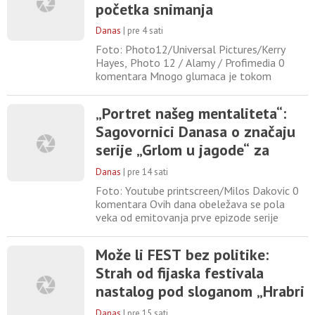
organizatori iz SKC-a . – Pridružite nam se i
početka snimanja
svojim prisustvom uveličajte
Danas
|
pre 4 sati
Foto: Photo12/Universal Pictures/Kerry
Hayes, Photo 12 / Alamy / Profimedia 0
komentara Mnogo glumaca je tokom
produkcije ili dobilo otkaz ili samo odustalo
od filma, ali postoji nešto posebno
„Portret našeg mentaliteta“:
neprijatno u tome da izgubite posao pre
Sagovornici Danasa o značaju
nego što ste uopšte dobili priliku da radite
ono za šta ste angažovani. Pretprodukcija je
serije „Grlom u jagode“ za
dug proces koji obuhvata izbor
srpsku i jugoslovensku
Danas
|
pre 14 sati
popularnu kulturu
Foto: Youtube printscreen/Milos Dakovic 0
komentara Ovih dana obeležava se pola
veka od emitovanja prve epizode serije
„Grlom u jagode“ Srđana Điđe Karanovića, uz
koju su odrastale brojne generacije. Da je
Može li FEST bez politike:
uticaj serije „ Grlom u jagode“ na popularnu
Strah od fijaska festivala
kulturu na našim prostorima vidljiv i danas,
slažu se i naši sagovornici. Slobodan
nastalog pod sloganom „Hrabri
Vujanović Fridom
novi svet“
Danas
|
pre 15 sati