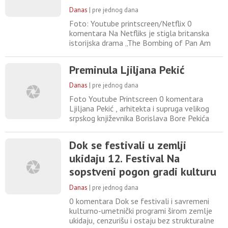
sveta
Danas
|
pre jednog dana
Foto: Youtube printscreen/Netflix 0
komentara Na Netfliks je stigla britanska
istorijska drama „The Bombing of Pan Am
103“, koja rekonstruiše jedan od
najsmrtonosnijih terorističkih napada u
Preminula Ljiljana Pekić
istoriji vazduhoplovstva i opsežnu
međunarodnu istragu koja je usledila. Serija
Danas
|
pre jednog dana
je privukla veliku pažnju gledalaca i trenutno
Foto Youtube Printscreen 0 komentara
zauzima drugo mesto među najgledanijim
Ljiljana Pekić , arhitekta i supruga velikog
srpskog književnika Borislava Bore Pekića
preiminula je u 94. godini. „ Ljiljana Pekić
preminula je mirno, u snu, okružena ljubavlju
Dok se festivali u zemlji
svojih najbližih, baš onako kako je zaslužila,
ukidaju 12. Festival Na
posle života ispunjenog požrtvovanošću,
vernošću svojim principima i nesebičnom
sopstveni pogon gradi kulturu
brigom za
otpora
Danas
|
pre jednog dana
0 komentara Dok se festivali i savremeni
kulturno-umetnički programi širom zemlje
ukidaju, cenzurišu i ostaju bez strukturalne