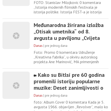
FOTO: Stanislav Milojkovic 0 komentara
„Istorija modernih filmskih festivala je
istorija politike. Istorija FEST-a je istorija
politike“, ističe scenarista i filmski kritičar
Dimitrije Vojnov u istoimenom tekstu
Međunarodna žirirana izložba
objavljenom na svom Fejsbuk nalogu, kao
„Otisak umetnika“ od 8.
komentar na izjavu Dragana Jeličića,
selektora predstojećeg izdanja FEST-a, koji
avgusta u paviljonu „Cvijeta
insistira na tome
Zuzorić“
Danas
|
pre jednog dana
Foto: Promo 0 komentara Udruženje
„Kreativna fabrika”, u okviru autorskog
projekta Ane Marinović, MA primenjenih
umetnosti, predstavlja prvo izdanje
međunarodne žirirane izložbe „Otisak
Kako su Bitlsi pre 60 godina
umetnika“. Svečano otvaranje zakazano je za
promenili istoriju popularne
subotu, 8. avgust 2026. godine u 19 časova
u Umetničkom paviljonu „Cvijeta Zuzorić“ na
muzike: Deset zanimljivosti o
Kalemegdanu. Nakon oficijelnog dela,
albumu „Revolver“
Danas
|
pre jednog dana
foto: Album Cover 0 komentara Kada je 5.
avgusta 1966. objavljen „Revolver“, malo ko