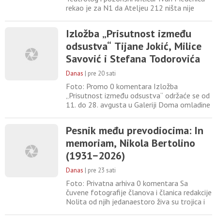
rekao je za N1 da Ateljeu 212 ništa nije
falilo da bi ga trebalo spasavati, kao ni
Bitefu. „Onaj ko se pojavljuje kao neko ko će
Izložba „Prisutnost između
da reši problem je zapravo problem i
odsustva“ Tijane Jokić, Milice
napravio“, naveo je. Prethodno,
novopostavljeni v.d. direktora Ateljea Ljubiša
Savović i Stefana Todorovića
Ristić izjavio je da je od njega
Danas
|
pre 20 sati
Foto: Promo 0 komentara Izložba
„Prisutnost između odsustva“ održaće se od
11. do 28. avgusta u Galeriji Doma omladine
Beograda. Otvaranje je u utorak, 11. avgusta
u 19 časova. Izložba „Prisutnost između
Pesnik među prevodiocima: In
odsustva“ kroz kolaborativne i samostalne
memoriam, Nikola Bertolino
skulpture tri autora preispituje poziciju
umetnika i isprepletenu mrežu unutrašnjeg i
(1931−2026)
realnog prostora u
Danas
|
pre 23 sati
Foto: Privatna arhiva 0 komentara Sa
čuvene fotografije članova i članica redakcije
Nolita od njih jedanaestoro živa su trojica i
sede, neobično, jedan do drugog u donjem