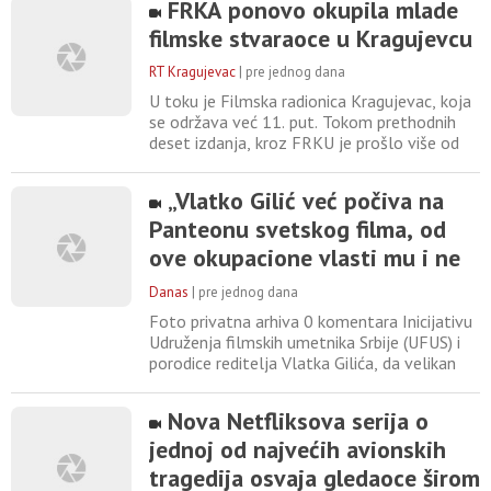
FRKA ponovo okupila mlade
listama gledanosti ponovo našla i njegova
filmske stvaraoce u Kragujevcu
krimi-komedija „Bad Monkey“. Dve godine
nakon premijere, koja je održana u avgustu
RT Kragujevac
|
pre jednog dana
2024, serija ponovo privlači
U toku je Filmska radionica Kragujevac, koja
se održava već 11. put. Tokom prethodnih
deset izdanja, kroz FRKU je prošlo više od
500 polaznika. Reč je o manifestaciji gde
nastaju ozbiljni filmski autori. Priliku da
„Vlatko Gilić već počiva na
naprave svoj prvi film imaju nove generacije
Panteonu svetskog filma, od
mladih autora, koji su i polaznici filmske
radionice Kragujevac. Tokom 21 dana
ove okupacione vlasti mu i ne
polaznici,
treba grobno mesto“
Danas
|
pre jednog dana
Foto privatna arhiva 0 komentara Inicijativu
Udruženja filmskih umetnika Srbije (UFUS) i
porodice reditelja Vlatka Gilića, da velikan
koji je ušao u istoriju našeg i svetskog filma
bude sahranjen u Aleji zaslužnih građana, bez
Nova Netfliksova serija o
ikakvog obrazloženja odbila je gradska
jednoj od najvećih avionskih
Komisija za ocenu opravdanosti ko zaslužuje
ovo počasno grobno mesto. U kratkom
tragedija osvaja gledaoce širom
odgovoru