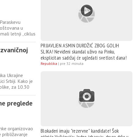
 Paraskevu
poštovana u
li letnji „ciklus
 Mnogi Svetu
tu, mešaju
PRIJAVLJEN ASMIN DURDŽIĆ ZBOG GOLIH
 zvaničnoj
SLIKA! Neviđeni skandal uživo na Pinku,
eksplicitan sadržaj će ugledati svetlost dana!
Republika
|
pre 32 minuta
ika Ukrajine
i Srbiji. Kako je
blike, za 10.30
bija“, dok je za
ne preglede
anke organizovao
Blokaderi imaju "rezervne" kandidate! Šok
 približavanje