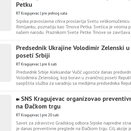
Petku
RT Kragujevac
|
pre jednog sata
Srpska pravoslavna crkva proslavlja Svetu velikomučenicu
Rimljanku, poznatiju kao Trnova Petka. Svetica je veoma 
našem narodu. Praznikom Svete Petke Trnove se završava ma
ženskih praznika“, kome pripadaju i Ognjena i Blaga Marija.
Petku Trnovu, koja je bila Rimljanka i koja se slavi u avgus
Predsednik Ukrajine Volodimir Zelenski u
poseti Srbiji
RT Kragujevac
|
pre 6 sati
Predsednik Srbije Aleksandar Vučić ugostiće danas predsedn
Volodimira Zelenskog, koji boravi u zvaničnoj poseti Republic
saopštila služba za saradnju sa medijima predsednika Repu
predviđena je ceremonija svečanog dočeka ispred Palate “Sr
10.45 predviđen tête-à-tête razgovor predsednika Vučića
SNS Kragujevac organizovao preventiv
na Đačkom trgu
RT Kragujevac
|
pre 20 sati
Savet za zdravstvo Gradskog odbora Srpske napredne str
je danas preventivne preglede na Đačkom trgu. Cilj akcije je