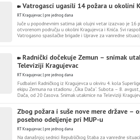
Srbija. Preko 30 eminentnih stručnjaka iz sveta prezentova
Vatrogasci ugasili 14 požara u okolini 
RT Kragujevac
|
pre jednog dana
Juče u popodnevnim satima jak olujni vetar izazvao je 16 
otvorenom području u okolini Kragujevca i Knića. Svi raspol
Vatrogasno spasilačke brigade i Uprave za vanredne situac
mobilisani, i 14 požara je ugašeno. U gašenju su učestvovali 
Dobrovoljnog vatrogasnog društva, meštani i Javno komu
Radnički dočekuje Zemun – snimak uta
Televiziji Kragujevac
RT Kragujevac
|
pre jednog dana
Fudbaleri Radničkog iz Kragujevca u okviru 4. kola Superlig
ekipu Zemuna na stadionu „Čika Dača“. Subota – 8. avgust,
Dača, od 20 časova. Snimak utakmice na Televiziji Kraguje
Zbog požara i suše nove mere države – o
posebno odeljenje pri MUP-u
RT Kragujevac
|
pre jednog dana
Na današnjoj sednici Republičkog štaba za vanredne situaci