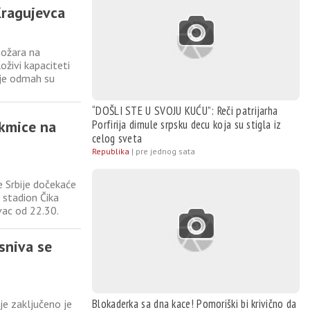
će svoje
Kragujevca
požara na
oživi kapaciteti
ije odmah su
i pripadnici
nalno preduzeće
“DOŠLI STE U SVOJU KUĆU”: Reči patrijarha
kmice na
Porfirija dirnule srpsku decu koja su stigla iz
celog sveta
Republika
|
pre jednog sata
e Srbije dočekaće
 stadion Čika
vac od 22.30.
sniva se
Blokaderka sa dna kace! Pomoriški bi krivično da
je zaključeno je