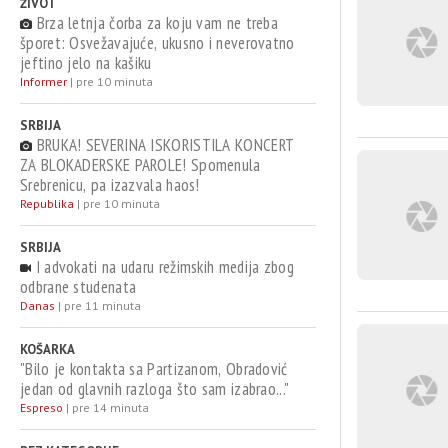
ŽIVOT
Brza letnja čorba za koju vam ne treba
šporet: Osvežavajuće, ukusno i neverovatno
jeftino jelo na kašiku
Informer
|
pre 10 minuta
SRBIJA
BRUKA! SEVERINA ISKORISTILA KONCERT
ZA BLOKADERSKE PAROLE! Spomenula
Srebrenicu, pa izazvala haos!
Republika
|
pre 10 minuta
SRBIJA
I advokati na udaru režimskih medija zbog
odbrane studenata
Danas
|
pre 11 minuta
KOŠARKA
"Bilo je kontakta sa Partizanom, Obradović
jedan od glavnih razloga što sam izabrao..."
Espreso
|
pre 14 minuta