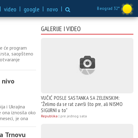
|
|
|
|
video
google
novo
Beograd 32°
GALERIJE I VIDEO
de će program
 Krsta, saopšteno
 otvaranje
bratiti Igor
dne učesnike
e nivo
VUČIĆ POSLE SASTANKA SA ZELENSKIM:
"Želimo da se rat završi što pre, ali NISMO
ja i Ukrajina
SIGURNI u to"
e ona iznosila oko
Republika
|
pre jednog sata
meseci, je ona
a najznačajniji
ja Trnovu