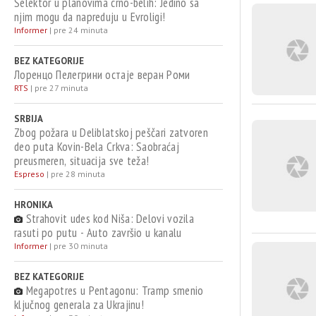
Selektor u planovima crno-belih: Jedino sa
njim mogu da napreduju u Evroligi!
Informer
|
pre 24 minuta
BEZ KATEGORIJE
Лоренцо Пелегрини остаје веран Роми
RTS
|
pre 27 minuta
SRBIJA
Zbog požara u Deliblatskoj peščari zatvoren
deo puta Kovin-Bela Crkva: Saobraćaj
preusmeren, situacija sve teža!
Espreso
|
pre 28 minuta
HRONIKA
Strahovit udes kod Niša: Delovi vozila
rasuti po putu - Auto završio u kanalu
Informer
|
pre 30 minuta
BEZ KATEGORIJE
Megapotres u Pentagonu: Tramp smenio
ključnog generala za Ukrajinu!