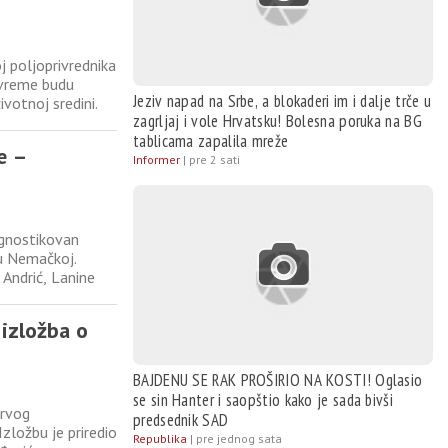
oj poljoprivrednika
o vreme budu
Jeziv napad na Srbe, a blokaderi im i dalje trče u
ivotnoj sredini.
zagrljaj i vole Hrvatsku! Bolesna poruka na BG
očela je sa
tablicama zapalila mreže
e –
Informer
|
pre 2 sati
agnostikovan
 u Nemačkoj.
 Andrić, Lanine
na lečenje, a dan
ivim
 izložba o
BAJDENU SE RAK PROŠIRIO NA KOSTI! Oglasio
se sin Hanter i saopštio kako je sada bivši
prvog
predsednik SAD
zložbu je priredio
Republika
|
pre jednog sata