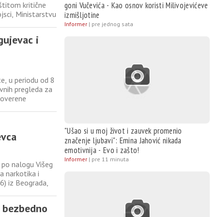
štitom kritične
goni Vučevića - Kao osnov koristi Milivojevićeve
ojsci, Ministarstvu
izmišljotine
sa kapacitetom
Informer
|
pre jednog sata
gujevac i
e, u periodu od 8
vnih pregleda za
 overene
ličnu kartu,
oške preglede
"Ušao si u moj život i zauvek promenio
evca
značenje ljubavi": Emina Jahović nikada
emotivnija - Evo i zašto!
Informer
|
pre 11 minuta
 po nalogu Višeg
a narkotika i
(26) iz Beograda,
dnja i stavljanje
a bezbedno