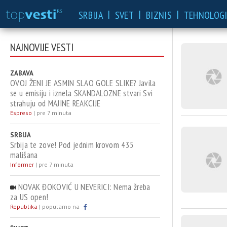
|
|
|
SRBIJA
SVET
BIZNIS
TEHNOLOGI
NAJNOVIJE VESTI
ZABAVA
OVOJ ŽENI JE ASMIN SLAO GOLE SLIKE? Javila
se u emisiju i iznela SKANDALOZNE stvari Svi
strahuju od MAJINE REAKCIJE
Espreso
|
pre 7 minuta
SRBIJA
Srbija te zove! Pod jednim krovom 435
mališana
Informer
|
pre 7 minuta
NOVAK ĐOKOVIĆ U NEVERICI: Nema žreba
za US open!
Republika
|
popularno na