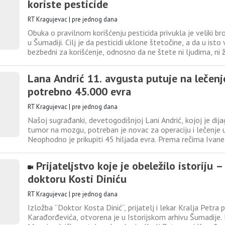
koriste pesticide
RT Kragujevac
|
pre jednog dana
Obuka o pravilnom korišćenju pesticida privukla je veliki br
u Šumadiji. Cilj je da pesticidi uklone štetočine, a da u ist
bezbedni za korišćenje, odnosno da ne štete ni ljudima, ni ž
Poljoprivredna savetodavna stručna služba u Kragujevcu p
obukom poljoprivrednih proizvođača širom Šumadije o
Lana Andrić 11. avgusta putuje na lečenj
potrebno 45.000 evra
RT Kragujevac
|
pre jednog dana
Našoj sugrađanki, devetogodišnjoj Lani Andrić, kojoj je dij
tumor na mozgu, potreban je novac za operaciju i lečenje
Neophodno je prikupiti 45 hiljada evra. Prema rečima Ivane
majke, devojčica će 11. avgusta otputovati u inostranstvo 
kasnije će biti primljena na kliniku. Prema za sada raspolož
Prijateljstvo koje je obeležilo istoriju –
doktoru Kosti Diniću
RT Kragujevac
|
pre jednog dana
Izložba “Doktor Kosta Dinić“, prijatelj i lekar Kralja Petra 
Karađorđevića, otvorena je u Istorijskom arhivu Šumadije. I