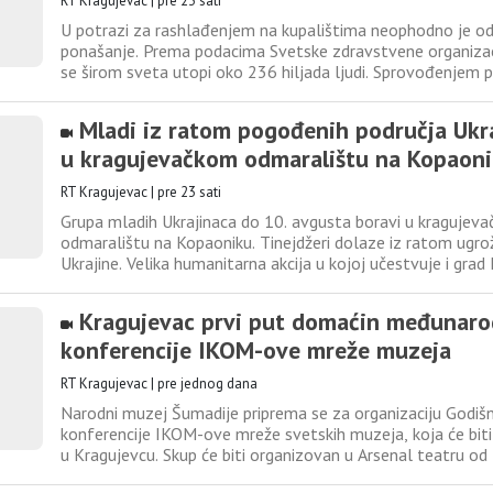
RT Kragujevac
|
pre 23 sati
U potrazi za rashlađenjem na kupalištima neophodno je o
ponašanje. Prema podacima Svetske zdravstvene organizac
se širom sveta utopi oko 236 hiljada ljudi. Sprovođenjem 
i edukacijama, može se smanjiti rizik od utapanja, a u tome
imaju spasioci na vodama. Osnovni zadatak spasioca na vod
Mladi iz ratom pogođenih područja Ukr
u kragujevačkom odmaralištu na Kopaon
RT Kragujevac
|
pre 23 sati
Grupa mladih Ukrajinaca do 10. avgusta boravi u kraguje
odmaralištu na Kopaoniku. Tinejdžeri dolaze iz ratom ugro
Ukrajine. Velika humanitarna akcija u kojoj učestvuje i grad 
obezbedio kompletan boravak, omogućila je ovim mladim 
na kratko vreme zaborave ratne strahote. Ovim autobuso
Kragujevac prvi put domaćin međunar
konferencije IKOM-ove mreže muzeja
RT Kragujevac
|
pre jednog dana
Narodni muzej Šumadije priprema se za organizaciju Godi
konferencije IKOM-ove mreže svetskih muzeja, koja će biti
u Kragujevcu. Skup će biti organizovan u Arsenal teatru od 
septembra uz podršku grada Kragujevca i Nacionalnog ko