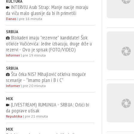
KULTURA
INTERVJU Arab Strap: Manje nacije moraju
da viču malo glasnije da bi ih primetili
Danas
|
pre 16 minuta
SRBIJA
Blokaderi imaju "rezervne" kandidate! Šok
otkriće Vučićevića: Jedne izbacuju, druge drže u
rezervi - Ovo je spisak (FOTO/VIDEO)
Informer
|
pre 19 minuta
SRBIJA
Šta čeka NIS? Mihajlović otkriva moguće
scenarije - "Imamo plan i B i C"
Informer
|
pre 20 minuta
MIX
(LIVESTREAM) RUMUNIJA - SRBIJA: Orlići bi
da poprave utisak
Republika
|
pre 21 minuta
MIX