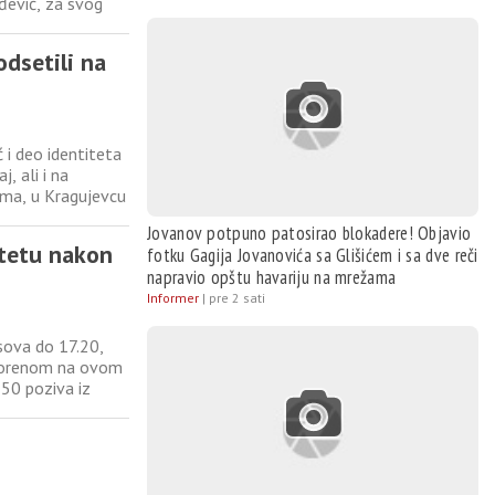
đević, za svog
đenog u Brusnici
dsetili na
i deo identiteta
, ali i na
ima, u Kragujevcu
esme zažive“. Na
Jovanov potpuno patosirao blokadere! Objavio
štetu nakon
fotku Gagija Jovanovića sa Glišićem i sa dve reči
napravio opštu havariju na mrežama
Informer
|
pre 2 sati
asova do 17.20,
tvorenom na ovom
 50 poziva iz
e, Opornice,