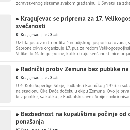
zdravstvenog sistema svakom građaninu. U Savetu za zdr
odbora Srpske napredne stranke smatraju da se redovnim
poboljšati zdravlje ljudi. Zbog toga je organizovana akcija
Kragujevac se priprema za 17. Velikogo
svečanosti
RT Kragujevac
|
pre 20 sati
Uz blagoslov mitropolita šumadijskog gospodina Jovana, 
Sabrone crkve organizuje 17. put za redom Velikogospojins
Velike do Male gospojine, koliko traju svečanosti biće org
duhovno kulturno umetnički program u domu Eparhije šuma
Manifestacija se održava pod pokroviteljstvom grada Krag
Radnički protiv Zemuna bez publike na 
RT Kragujevac
|
pre 20 sati
U 4. Kolu Superlige Srbije, fudbaleri Radničkog 1923. u su
na stadionu Čika Dača dočekuju ekipu Zemuna. Ovo je prva
bez publike, sa koliko je Fudbalski savez Srbije sankcionisa
klub. Snimak utakmice na programu Televizije Kragujevac 
minuta.
Bezbednost na kupalištima počinje od
ponašanja