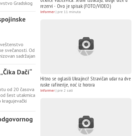
otkriće Vučićevića: Jedne izbacuju, druge drže u
avstvo Gradskog
rezervi - Ovo je spisak (FOTO/VIDEO)
 pregledima može
Informer
|
pre 11 minuta
 preventivnih
spojinske
sveštenstvo
ke svečanosti. Od
anizovan sadržajan
dijske.
ujevca i Uprave
„Čika Dači“
Hitno se oglasili Ukrajinci! Stravičan udar na dve
ruske rafinerije, noć iz horora
botu od 20 časova
Informer
|
pre 2 sati
 od šest utakmica
o kragujevački
od 22 sata i 30
 odgovornog