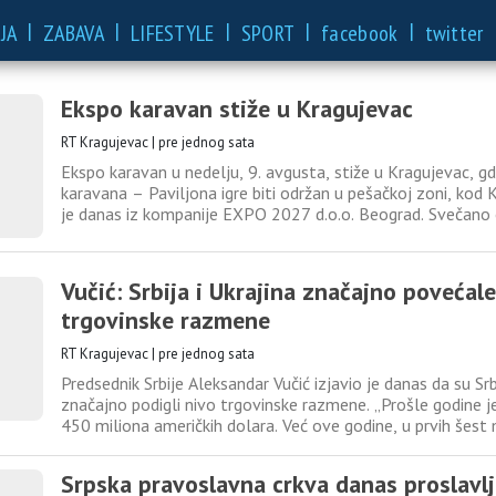
|
|
|
|
|
JA
ZABAVA
LIFESTYLE
SPORT
facebook
twitter
Ekspo karavan stiže u Kragujevac
RT Kragujevac
|
pre jednog sata
Ekspo karavan u nedelju, 9. avgusta, stiže u Kragujevac, g
karavana – Paviljona igre biti održan u pešačkoj zoni, kod
je danas iz kompanije EXPO 2027 d.o.o. Beograd. Svečano
programa održaće se od 18 časova, kada će se prisutnima o
Kovačević, izvršni direktor i direktor Sektora za međunaro
Vučić: Srbija i Ukrajina značajno povećal
trgovinske razmene
RT Kragujevac
|
pre jednog sata
Predsednik Srbije Aleksandar Vučić izjavio je danas da su Srbi
značajno podigli nivo trgovinske razmene. „Prošle godine j
450 miliona američkih dolara. Već ove godine, u prvih šest 
značajno viša, oko 321 milion američkih dolara. I verujem d
naš uvozni proizvod iz Ukrajine jeste ruda gvožđa
Srpska pravoslavna crkva danas proslavl