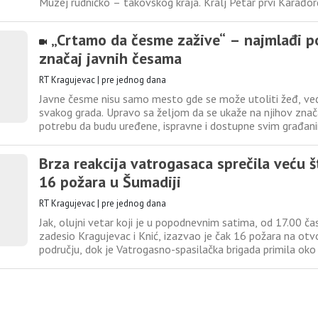
Muzej rudničko – takovskog kraja. Kralj Petar prvi Karađor
ličnog lekara i najbližeg prijatelja imao je Kostu Dinića, ro
kod Gornjeg Milanovca. Njegov životni i profesionalni
„Crtamo da česme zažive“ – najmlađi po
značaj javnih česama
RT Kragujevac
|
pre jednog dana
Javne česme nisu samo mesto gde se može utoliti žeđ, već 
svakog grada. Upravo sa željom da se ukaže na njihov značaj
potrebu da budu uređene, ispravne i dostupne svim građan
je organizovan javni čas crtanja pod nazivom „Crtamo da č
događaju su učestvovala deca, roditelji i brojni sugrađani,
Brza reakcija vatrogasaca sprečila veću 
16 požara u Šumadiji
RT Kragujevac
|
pre jednog dana
Jak, olujni vetar koji je u popodnevnim satima, od 17.00 č
zadesio Kragujevac i Knić, izazvao je čak 16 požara na o
području, dok je Vatrogasno-spasilačka brigada primila oko
Čumića, Selišta, Jarušica, Korićana, Grbica, Šljivovca, Vlakč
Bečevice, Poskurica, Stragara, Vučkovice. U ovim požarima