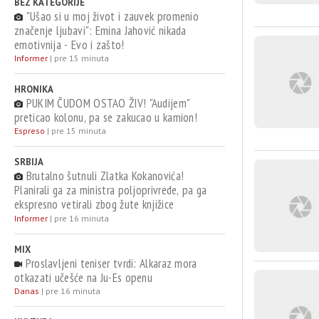
BEZ KATEGORIJE
"Ušao si u moj život i zauvek promenio
značenje ljubavi": Emina Jahović nikada
emotivnija - Evo i zašto!
Informer
|
pre 15 minuta
HRONIKA
PUKIM ČUDOM OSTAO ŽIV! "Audijem"
preticao kolonu, pa se zakucao u kamion!
Espreso
|
pre 15 minuta
SRBIJA
Brutalno šutnuli Zlatka Kokanovića!
Planirali ga za ministra poljoprivrede, pa ga
ekspresno vetirali zbog žute knjižice
(FOTO/VIDEO)
Informer
|
pre 16 minuta
MIX
Proslavljeni teniser tvrdi: Alkaraz mora
otkazati učešće na Ju-Es openu
Danas
|
pre 16 minuta