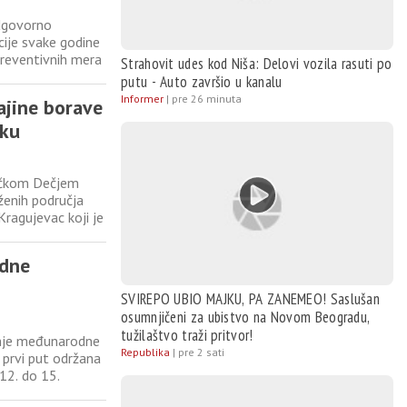
dgovorno
ije svake godine
preventivnih mera
Strahovit udes kod Niša: Delovi vozila rasuti po
 veliku ulogu
putu - Auto završio u kanalu
i je očuvanje
Informer
|
pre 26 minuta
ajine borave
iku
vačkom Dečjem
ženih područja
Kragujevac koji je
ljudima da makar
m su
odne
SVIREPO UBIO MAJKU, PA ZANEMEO! Saslušan
osumnjičeni za ubistvo na Novom Beogradu,
tužilaštvo traži pritvor!
šnje međunarodne
Republika
|
pre 2 sati
 prvi put održana
12. do 15.
miteta IKOM