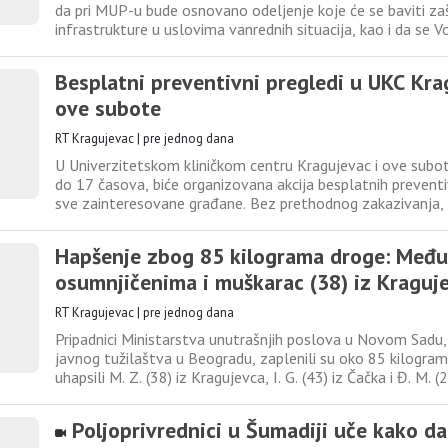
da pri MUP-u bude osnovano odeljenje koje će se baviti za
infrastrukture u uslovima vanrednih situacija, kao i da se V
odbrane i vodoprivrednim preduzećima nalaže da u skladu 
potrebnu mehanizaciju stave na raspolaganje Sektoru
Besplatni preventivni pregledi u UKC Kra
ove subote
RT Kragujevac
|
pre jednog dana
U Univerzitetskom kliničkom centru Kragujevac i ove subot
do 17 časova, biće organizovana akcija besplatnih preventi
sve zainteresovane građane. Bez prethodnog zakazivanja,
zdravstvene knjižice ili zdravstvenog osiguranja, uz važeću 
građani će moći da obave oftalmološke preglede, ginekol
Hapšenje zbog 85 kilograma droge: Među
osumnjičenima i muškarac (38) iz Kraguj
RT Kragujevac
|
pre jednog dana
Pripadnici Ministarstva unutrašnjih poslova u Novom Sadu,
javnog tužilaštva u Beogradu, zaplenili su oko 85 kilogram
uhapsili M. Z. (38) iz Kragujevca, I. G. (43) iz Čačka i Đ. M. 
osumnjičene da su učinili krivično delo neovlašćena proizvo
u promet opojnih droga. Pregledom teretnog vozila,
Poljoprivrednici u Šumadiji uče kako d