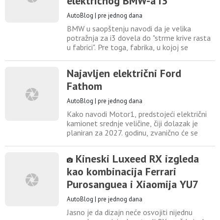
električnog BMW-a i3
jednoj liniji, pored
AutoBlog
|
pre jednog dana
BMW u saopštenju navodi da je velika
potražnja za i3 dovela do "strme krive rasta
u fabrici". Pre toga, fabrika, u kojoj se
proizvode modeli Serije 3 i Serije 4,
obnavljana je nekoliko godina dok se
Najavljen električni Ford
proizvodnja nastavila. Član proizvodnog
Fathom
odbora Rejmond Vitman rekao je da ovaj
potez pokreće novo doba za glavnu fabriku.
AutoBlog
|
pre jednog dana
"S potpuno električnim BMW-om
Kako navodi Motor1, predstojeći električni
kamionet srednje veličine, čiji dolazak je
planiran za 2027. godinu, zvanično će se
zvati Ford Fathom. Američki proizvođač
automobila je ove nedelje otkrio ime kao
Kineski Luxeed RX izgleda
deo svog šireg napora ka jeftinijim
kao kombinacija Ferrari
električnim vozilima, potvrđujući da će
kamionet koštati od 29.945 dolara. To ga
Purosanguea i Xiaomija YU7
čini jednim od najjeftinijih
AutoBlog
|
pre jednog dana
Jasno je da dizajn neće osvojiti nijednu