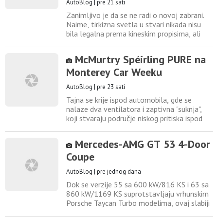
AutoBlog
|
pre 21 sati
Zanimljivo je da se ne radi o novoj zabrani.
Naime, tirkizna svetla u stvari nikada nisu
bila legalna prema kineskim propisima, ali
pravila se godinama nisu sprovodila. Prvim
proizvođačem koji je koristio tirkizna svetla
McMurtry Spéirling PURE na
smatra se kineski Li Auto, koji ih je uveo
Monterey Car Weeku
2022. godine kao oznaku da se automobil
kreće u autonomnom načinu vožnje. Ali
AutoBlog
|
pre 23 sati
Mercedes-Benz
Tajna se krije ispod automobila, gde se
nalaze dva ventilatora i zaptivna "suknja",
koji stvaraju područje niskog pritiska ispod
vozila generišući do 2.000 kilograma potisne
sile. Za razliku od klasičnog krila, ovom
Mercedes-AMG GT 53 4-Door
sistemu nije potrebna brzina da bi delovao.
Coupe
Spéirling može da uđe u krivinu s nivoom
prianjanja kakav imaju trkački automobili. Ta
AutoBlog
|
pre jednog dana
prednost
Dok se verzije 55 sa 600 kW/816 KS i 63 sa
860 kW/1169 KS suprotstavljaju vrhunskim
Porsche Taycan Turbo modelima, ovaj slabiji
model 53 sa dva motora cilja na manje ludi