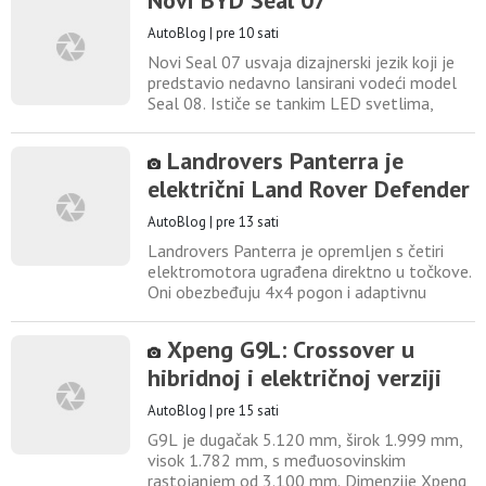
Novi BYD Seal 07
mm i 2764 mm. Obe verzije zadržavaju širinu
od 1669 mm i visinu od 1555 mm, sa
AutoBlog
|
pre 10 sati
međuosovinskim rastojanjem od 1875 mm.
Novi Seal 07 usvaja dizajnerski jezik koji je
Točkovi su
predstavio nedavno lansirani vodeći model
Seal 08. Ističe se tankim LED svetlima,
kosom linijom haube, poluskrivenim ručkama
na vratima i uskim zadnjim svetlima.
Landrovers Panterra je
Automobil usvaja i LiDAR na krovu, pogodan
električni Land Rover Defender
za sistem vožnje DiPilot 5.0 koji može da
koristi funkciju Navigate On Autopilot (NOA).
AutoBlog
|
pre 13 sati
Dimenzije BYD
Landrovers Panterra je opremljen s četiri
elektromotora ugrađena direktno u točkove.
Oni obezbeđuju 4x4 pogon i adaptivnu
raspodelu obrtnog momenta između
točkova. Ukupna snaga sistema iznosi 608
Xpeng G9L: Crossover u
KS, dok obrtni moment dostiže 6.400 Nm.
hibridnoj i električnoj verziji
Električni Defender je težak 2.900 kilograma.
Od 0 do 100 km/h ubrzava za 5,5 sekundi,
AutoBlog
|
pre 15 sati
dok deklarisani domet iznosi
G9L je dugačak 5.120 mm, širok 1.999 mm,
visok 1.782 mm, s međuosovinskim
rastojanjem od 3.100 mm. Dimenzije Xpeng