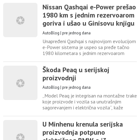
Taycan 4S, navodi Carscoops. Maksimalna
Nissan Qashqai e-Power prešao
snaga kod verzije 53 je 400 kW/544 KS a
1980 km s jednim rezervoarom
obrtni moment iznosi 800 Nm. Dovoljno za
ubrzanje od 0 do 100 km/h za 3,9 sekundi.
goriva i ušao u Ginisovu knjigu
Iako se GT 53 snalazi
rekorda
AutoBlog
|
pre jednog dana
Unapređeni Qashqai s najnovijom evolucijom
e-Power sistema je uspeo sa pređe tačno
1980 kilometara s jednim rezervoarom
goriva. Time je postavio rekord za najdužu
udaljenost koju je SUV s produživačem
Škoda Peaq u serijskoj
dometa prešao bez potrebe za eksternim
proizvodnji
punjenjem ili dolivanjem goriva. Putovanje se
odvijalo u Kolumbiji od 14. do 17. jula 2026.,
AutoBlog
|
pre jednog dana
od Bogote do karipske
„Model Peaq je integrisan na montažne trake
koje proizvode i vozila sa unutrašnjim
sagorevanjem i električna vozila“, kaže
Ondrej Novotni iz odeljenja za planiranje
proizvodnje. On misli na rešenje koje je
U Minhenu krenula serijska
Škoda Auto implementirala u svojoj glavnoj
proizvodnja potpuno
fabrici u Mladoj Boleslavi. Omogućava
proizvodnju tri različita električna vozila na