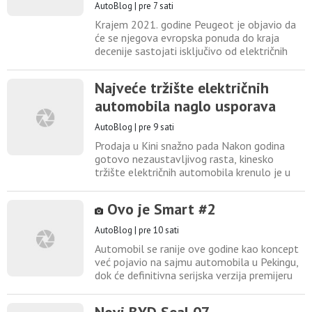
AutoBlog
|
pre 7 sati
Krajem 2021. godine Peugeot je objavio da
će se njegova evropska ponuda do kraja
decenije sastojati isključivo od električnih
vozila, međutim, obećanje više ne važi iako
se iza ugla nalaze dva značajna nova
Najveće tržište električnih
električna modela, uključujući novi električni
automobila naglo usporava
208 i električni 2008. Oba će biti
predstavljena paralelno s osveženim
AutoBlog
|
pre 9 sati
benzinskim i hibridnim verzijama
Prodaja u Kini snažno pada Nakon godina
gotovo nezaustavljivog rasta, kinesko
tržište električnih automobila krenulo je u
suprotnom smeru. Od početka godine
kupcima je isporučeno oko 4,7 miliona novih
Ovo je Smart #2
električnih vozila, 14 posto manje nego u
istom periodu 2025. Slabija privredna
AutoBlog
|
pre 10 sati
aktivnost i smanjenje državnih podsticaja su
Automobil se ranije ove godine kao koncept
posebno pogodili najpovoljnije
već pojavio na sajmu automobila u Pekingu,
dok će definitivna serijska verzija premijeru
imati u oktobru na sajmu u Parizu. Vozilo će
u Kini biti dostupno u verzijama dužine 2751