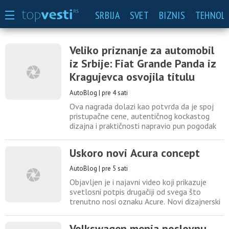
SRBIJA
SVET
BIZNIS
TEHNOLO
Veliko priznanje za automobil
iz Srbije: Fiat Grande Panda iz
Kragujevca osvojila titulu
“Povratak godine!"
AutoBlog
|
pre 4 sati
Ova nagrada dolazi kao potvrda da je spoj
pristupačne cene, autentičnog kockastog
dizajna i praktičnosti napravio pun pogodak
na zahtevnom evropskom tržištu. Članovi
žirija su pri ocenjivanju u prvi plan stavili
Uskoro novi Acura concept
izuzetan odnos cene i kvaliteta, ali i
specifičan estetski pečat. LED svetla sa
AutoBlog
|
pre 5 sati
pikselizovanom grafikom, robusne
Objavljen je i najavni video koji prikazuje
četvrtaste linije i funkcionalno
svetlosni potpis drugačiji od svega što
trenutno nosi oznaku Acure. Novi dizajnerski
jezik će se na serijskom automobilu prvo
videti na četvrtoj generaciji Acure RDX
Volkswagen menja poslovnu