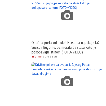
Obućina pukla od muke! Htela da napakuje laž o
Vučiću i Bugojnu, pa morala da sluša kako je
pokopavaju istinom (FOTO/VIDEO)
Informer
|
pre 2 sati