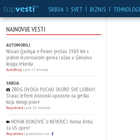
|
|
|
SRBIJA
SVET
BIZNIS
TEHNOLOGI
NAJNOVIJE VESTI
AUTOMOBILI
Nissan Qashqai e-Power prešao 1980 km s
jednim rezervoarom goriva i ušao u Ginisovu
knjigu rekorda
AutoBlog
|
pre 27 minuta
SRBIJA
ZBOG OVOGA PUCAJU SKORO SVE LJUBAVI:
Starac Jefrem Arizonski upozorio na grešku
koju mnogi prave
Republika
|
pre 31 minuta
NOVAK ĐOKOVIĆ U NEVERICI: Nema žreba
za US open!
Republika
|
popularno na