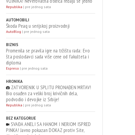
VOJNIKA! Neverovatna otkrića ređaju se jedno
za drugim - pored njih motocikl Vermahta!
Republika
|
pre jednog sata
AUTOMOBILI
Škoda Peaq u serijskoj proizvodnji
AutoBlog
|
pre jednog sata
BIZNIS
Promenila se pravila igre na tržištu rada: Evo
šta poslodavci sada više cene od fakulteta i
diploma
Espreso
|
pre jednog sata
HRONIKA
ZATVORENIK U SPLITU PRONAĐEN MRTAV!
Bio osuđen za veliki broj krivičnih dela,
podvodio i devojke iz Srbije!
Republika
|
pre jednog sata
BEZ KATEGORIJE
SVAĐA ANELI SA HANOM I NERIOM ISPRED
PINKA! Javno pokazan DOKAZ protiv Site,