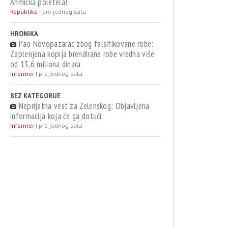
Ahmićka poletela!
Republika
|
pre jednog sata
HRONIKA
Pao Novopazarac zbog falsifikovane robe:
Zaplenjena kopija brendirane robe vredna više
od 13,6 miliona dinara
Informer
|
pre jednog sata
BEZ KATEGORIJE
Neprijatna vest za Zelenskog: Objavljena
informacija koja će ga dotući
Informer
|
pre jednog sata