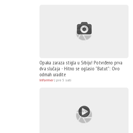
Opaka zaraza stigla u Srbiju! Potvrđeno prva
dva slučaja - Hitno se oglasio "Batut": Ovo
odmah uradite
Informer
|
pre 5 sati