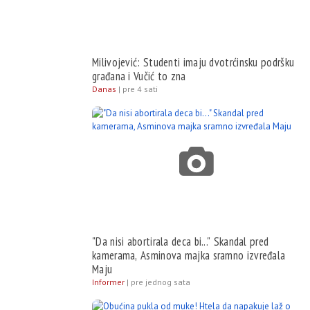
Milivojević: Studenti imaju dvotrćinsku podršku
građana i Vučić to zna
Danas
|
pre 4 sati
"Da nisi abortirala deca bi..." Skandal pred
kamerama, Asminova majka sramno izvređala
Maju
Informer
|
pre jednog sata