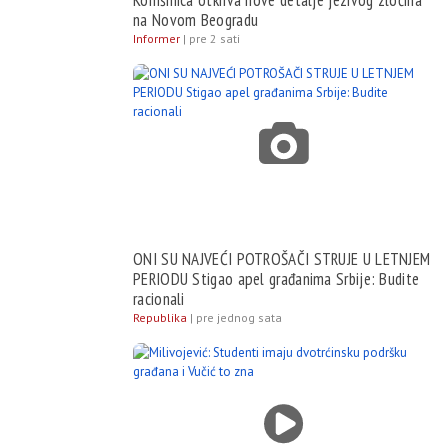
Komšinica otkriva nove detalje jezivog zločina
na Novom Beogradu
Informer
|
pre 2 sati
ONI SU NAJVEĆI POTROŠAČI STRUJE U LETNJEM
PERIODU Stigao apel građanima Srbije: Budite
racionali
Republika
|
pre jednog sata