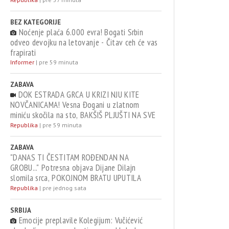
BEZ KATEGORIJE
Noćenje plaća 6.000 evra! Bogati Srbin
odveo devojku na letovanje - Čitav ceh će vas
frapirati
Informer
|
pre 59 minuta
ZABAVA
DOK ESTRADA GRCA U KRIZI NJU KITE
NOVČANICAMA! Vesna Đogani u zlatnom
miniću skočila na sto, BAKŠIŠ PLJUŠTI NA SVE
STRANE!
Republika
|
pre 59 minuta
ZABAVA
"DANAS TI ČESTITAM ROĐENDAN NA
GROBU..." Potresna objava Dijane Dilajn
slomila srca, POKOJNOM BRATU UPUTILA
NAJEMOTIVNIJE REČI!
Republika
|
pre jednog sata
SRBIJA
Emocije preplavile Kolegijum: Vučićević