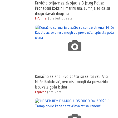
Krivične prijave za dvojac iz Bijelog Polja:
Pronađeni kokain i marihuana, sumnja se da su
drogu davali drugima
Informer
|
pre jednog sata
Konačno se zna: Evo zašto su se razveli Ana i
Mirče Radulović, ovo nisu mogli da prevaziđu,
isplivala gola istina
Espreso
|
pre 3 sati