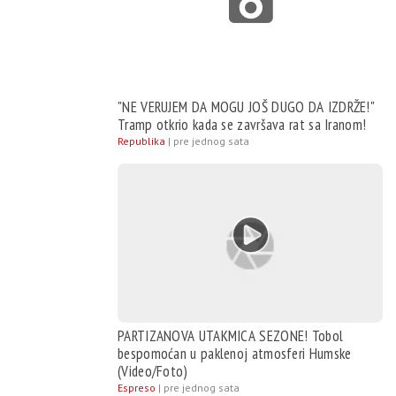
"NE VERUJEM DA MOGU JOŠ DUGO DA IZDRŽE!"
Tramp otkrio kada se završava rat sa Iranom!
Republika
|
pre jednog sata
PARTIZANOVA UTAKMICA SEZONE! Tobol
bespomoćan u paklenoj atmosferi Humske
(Video/Foto)
Espreso
|
pre jednog sata