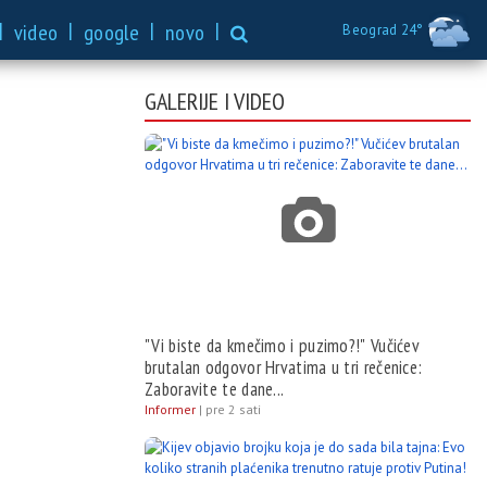
|
|
|
|
video
google
novo
Beograd 24°
GALERIJE I VIDEO
"Vi biste da kmečimo i puzimo?!" Vučićev
brutalan odgovor Hrvatima u tri rečenice:
Zaboravite te dane...
Informer
|
pre 2 sati