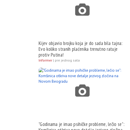
Kijev objavio brojku koja je do sada bila tajna:
Evo koliko stranih plaćenika trenutno ratuje
protiv Putina!
Informer
|
pre jednog sata
"Godinama je imao psihičke probleme, lečio se":