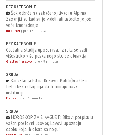
BEZ KATEGORIJE
Šok otkriće na zabačenoj livadi u Alpima:
Zapanjili su kad su je videli, ali usledilo je još
veće iznenađenje
Informer
|
pre 43 minuta
BEZ KATEGORIJE
Globalna studija upozorava: Iz reka se vadi
višestruko više peska nego što se obnavlja
Gradjevinarstvo
|
pre 49 minuta
SRBIJA
Kancelarija EU na Kosovu: Politički akteri
treba bez odlaganja da formiraju nove
institucije
Danas
|
pre 51 minuta
SRBIJA
HOROSKOP ZA 7. AVGUST: Bikovi potpisuju
važan poslovni ugovor, Lavovi upoznaju
osobu koja ih obara sa nogu!
Republika
|
pre 57 minuta