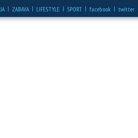
|
|
|
|
|
JA
ZABAVA
LIFESTYLE
SPORT
facebook
twitter