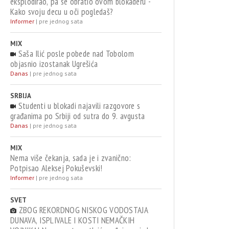
eksplodirao, pa se obratio ovom blokaderu -
Kako svoju decu u oči pogledaš?
Informer
|
pre jednog sata
MIX
Saša Ilić posle pobede nad Tobolom
objasnio izostanak Ugrešića
Danas
|
pre jednog sata
SRBIJA
Studenti u blokadi najavili razgovore s
građanima po Srbiji od sutra do 9. avgusta
Danas
|
pre jednog sata
MIX
Nema više čekanja, sada je i zvanično:
Potpisao Aleksej Pokuševski!
Informer
|
pre jednog sata
SVET
ZBOG REKORDNOG NISKOG VODOSTAJA
DUNAVA, ISPLIVALE I KOSTI NEMAČKIH