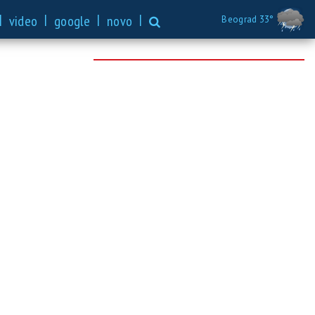
|
|
|
|
video
google
novo
Beograd 33°