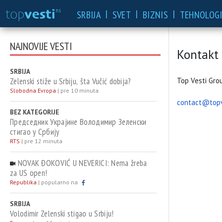
|
|
|
SRBIJA
SVET
BIZNIS
TEHNOLOGI
NAJNOVIJE VESTI
Kontakt
SRBIJA
Zelenski stiže u Srbiju, šta Vučić dobija?
Top Vesti Gro
Slobodna Evropa
|
pre 10 minuta
contact@topv
BEZ KATEGORIJE
Председник Украјине Володимир Зеленски
стигао у Србију
RTS
|
pre 12 minuta
NOVAK ĐOKOVIĆ U NEVERICI: Nema žreba
za US open!
Republika
|
popularno na
SRBIJA
Volodimir Zelenski stigao u Srbiju!