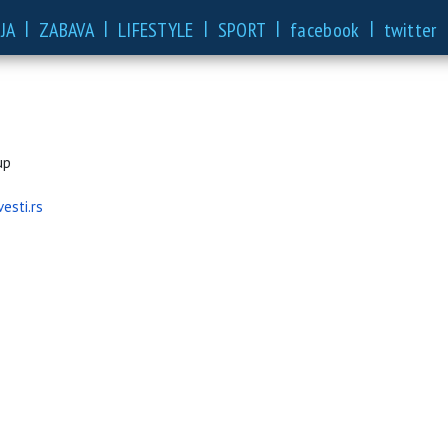
|
|
|
|
|
JA
ZABAVA
LIFESTYLE
SPORT
facebook
twitter
up
esti.rs