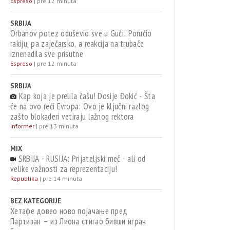
Espreso
|
pre 12 minuta
SRBIJA
Orbanov potez oduševio sve u Guči: Poručio
rakiju, pa zaječarsko, a reakcija na trubače
iznenadila sve prisutne
Espreso
|
pre 12 minuta
SRBIJA
Kap koja je prelila čašu! Dosije Đokić - Šta
će na ovo reći Evropa: Ovo je ključni razlog
zašto blokaderi vetiraju lažnog rektora
Informer
|
pre 13 minuta
MIX
SRBIJA - RUSIJA: Prijateljski meč - ali od
velike važnosti za reprezentaciju!
Republika
|
pre 14 minuta
BEZ KATEGORIJE
Хетафе довео ново појачање пред
Партизан – из Лиона стигао бивши играч